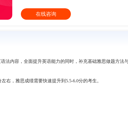
在线咨询
短信验证码登录
账号密码登录
手机号:
词汇语法内容，全面提升英语能力的同时，补充基础雅思做题方法
验证码:
获取验证码
手机号:
意向课程:
请选择
右，雅思成绩需要快速提升到5.5-6.0分的考生。
验证码:
获取验证码
您的称呼:
登录
立即预约
我已阅读并同意
《用户服务条款及隐私政策》
我已阅读并同意
《用户服务条款及隐私政策》