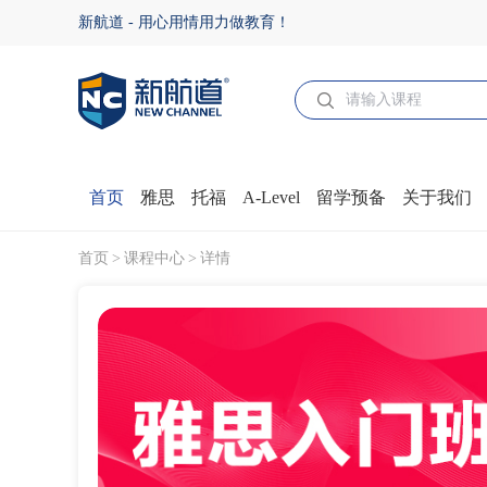
雅思入门班（A段） - 新航道江阴学校
新航道 - 用心用情用力做教育！
首页
雅思
托福
A-Level
留学预备
关于我们
首页
课程中心
详情