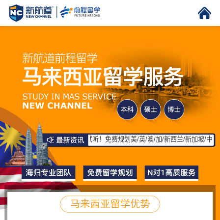
福、A-Level等课程免费预约试听！免费规划美/英/澳/加/新西兰/新加坡/中国