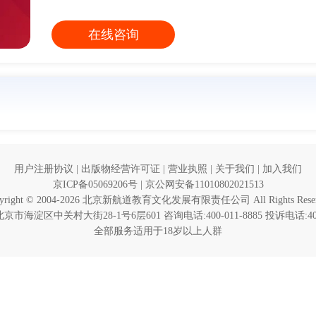
意向课程:
请选择
在线咨询
验证码:
获取验证码
您的称呼:
登录
立即预约
我已阅读并同意
《用户服务条款及隐私政策》
我已阅读并同意
《用户服务条款及隐私政策》
首次登录自动注册账号
收不到验证码?
用户注册协议
|
出版物经营许可证
|
营业执照
|
关于我们
|
加入我们
京ICP备05069206号
|
京公网安备11010802021513
pyright © 2004-2026 北京新航道教育文化发展有限责任公司 All Rights Reser
市海淀区中关村大街28-1号6层601 咨询电话:400-011-8885 投诉电话:400-
全部服务适用于18岁以上人群