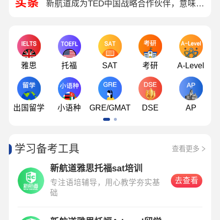
新航道成为TED中国战略合作伙伴，意味着什么？
AI时代，全球高校在忙“跨学科”！从藤校到港科大、清华，纷纷布局
26FALL收官 | 新航道国际艺术教育事业部斩获7500+枚OFFER！1.7亿+奖学金！
AF 教学服务全面升级！【4R 个性化学习方案】重塑艺术留学教育的创造力基因！
现场直击｜TEDx新航道青岛大会圆满落幕！AF⌈数字浪潮⌋交互光影大放异彩！
雅思
托福
SAT
考研
A-Level
重磅官宣｜新航道美行思远成为新加坡南洋艺术学院（NAFA）官方授权考试点！
新航道美行思远2026美声留学录取发布｜全球学校录取+高额奖学金双丰收
7.27北京见 | 中外青年倾情讲述中国故事，谁将加冕“风采之星”？悬念即将揭晓……
出国留学
小语种
GRE/GMAT
DSE
AP
重磅喜讯｜新航道&锦秋正式获得Cognia认证！首批学校同步通过，跻身全球优质教育行列
学习备考工具
查看更多
新航道雅思托福sat培训
去查看
专注语培辅导，用心教学夯实基
础