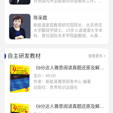
负责国内大型能源项目投融资工作。教
学逻辑清晰，善于拓展学生自主思维，
帮助学生提前适应海外教学模式。所授
学科： A-Level经济
陈采霞
新航道家庭教育研究院院长、北京师范
大学翻译学硕士、15岁入读湘潭大学本
科、曾任国际关系学院副教授、从事英
语教育38年
自主研发教材
查看更多
《9分达人雅思阅读真题还原及解析8》
定价：69.00
作者：新航道雅思研发中心 编著
出版社：世界知识出版社
《9分达人雅思阅读真题还原及解析7》