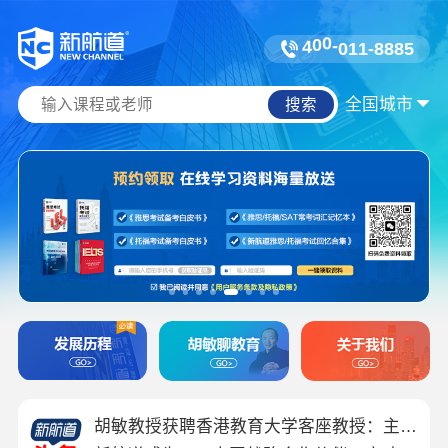
1
1
0
-
-
4
0
0
8
8
8
5
全国城市
搜索
重磅官宣｜新航道美行思远成为新加坡南洋艺术学院（NAFA）官方授权考试点！
新航道美行思远2026美声留学录取发布｜全球学校录取+高额奖学金双丰收
7.27北京见 | 中外青年倾情讲述中国故事，谁将加冕“风采之星”？悬念即将揭晓……
重磅喜讯｜新航道&锦秋正式获得Cognia认证！首批学校同步通过，跻身全球优质教育行列
官宣 | AST考试局正式授牌新航道锦秋！普高生新增+留学双线升学选择
新航道4R个性化学习方案宣言
胡敏教授获聘香港教育大学客座教授：主讲「中国价值领导力」解锁现代管理