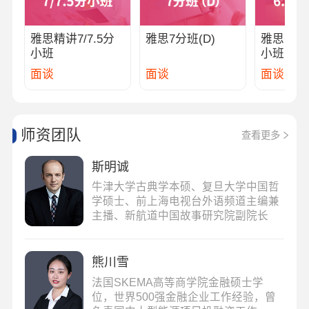
雅思精讲7/7.5分
雅思7分班(D)
雅思强化6
小班
小班
面谈
面谈
面谈
师资团队
查看更多
斯明诚
牛津大学古典学本硕、复旦大学中国哲
学硕士、前上海电视台外语频道主编兼
主播、新航道中国故事研究院副院长
熊川雪
法国SKEMA高等商学院金融硕士学
位，世界500强金融企业工作经验，曾