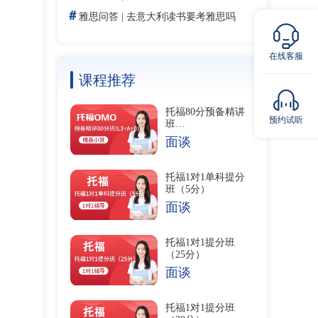
＃
雅思问答
|
去意大利读书要考雅思吗
在线客服
课程推荐
托福80分预备精讲
预约试听
班
(L3+A+B)04000079
面谈
副本
托福1对1单科提分
班（5分）
面谈
托福1对1提分班
（25分）
面谈
托福1对1提分班