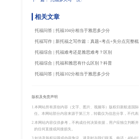
相关文章
托福问答
|
托福104分相当于雅思多少分
托福写作
|
新托福之写作篇：真题+考点+失分点完整梳
托福综合
|
托福难考还是雅思难考？区别
托福综合
|
托福和雅思有什么区别？科普
托福问答
|
托福102分相当于雅思多少分
版权及免责声明
1.本网站所有原创内容（文字、图片、视频等）版权归新航道国
任。本网站部分内容来源于第三方，转载仅为信息分享，不代表
2.本网站内容仅供参考，不构成任何决策依据，用户应独立判断
的任何直接或间接损失。
3.如涉及版权问题或内容争议，请及时与我们联系，电话：400-011-