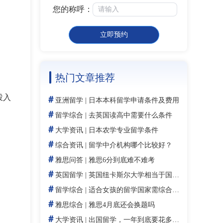
您的称呼：
立即预约
热门文章推荐
投入
＃
亚洲留学
|
日本本科留学申请条件及费用
＃
留学综合
|
去英国读高中需要什么条件
＃
大学资讯
|
日本农学专业留学条件
＃
综合资讯
|
留学中介机构哪个比较好？
＃
雅思问答
|
雅思6分到底难不难考
＃
英国留学
|
英国纽卡斯尔大学相当于国内什么大学：排名对标、录取难度与学科实力对比
＃
留学综合
|
适合女孩的留学国家需综合考量！
＃
雅思综合
|
雅思4月底还会换题吗
＃
大学资讯
|
出国留学，一年到底要花多少钱？留学生必看！