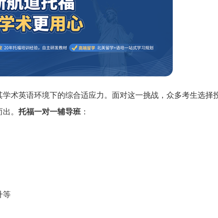
其学术英语环境下的综合适应力。面对这一挑战，众多考生选择
而出。
托福一对一辅导班
：
升等
短信验证码登录
账号密码登录
手机号:
资料下载