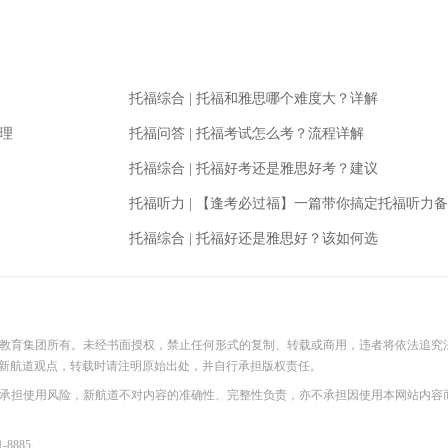
托福综合
|
托福和雅思哪个难度大？详解
理
托福问答
|
托福考试怎么考？流程详解
托福综合
|
托福好考还是雅思好考？建议
托福听力
|
【逢考必过福】一篇带你搞定托福听力备
托福综合
|
托福好还是雅思好？该如何选
际教育集团所有。未经书面授权，禁止任何形式的复制、转载或商用，违者将依法追究
新航道观点，转载时请注明原始出处，并自行承担版权责任。
并承担使用风险，新航道不对内容的准确性、完整性负责，亦不承担因使用本网站内容
8885。