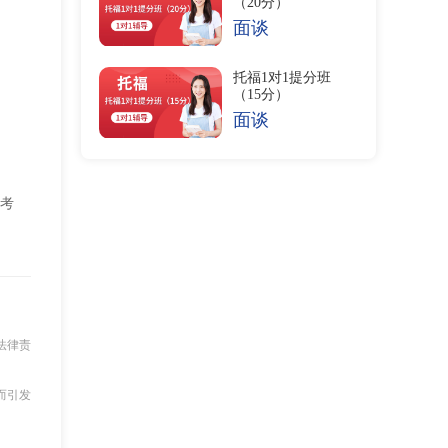
（20分）
面谈
托福1对1提分班
（15分）
面谈
考
法律责
而引发