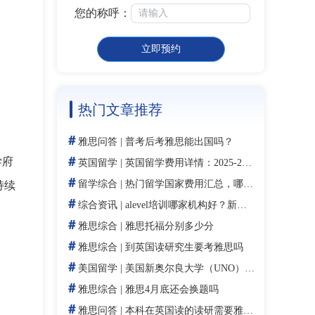
您的称呼：
立即预约
热门文章推荐
＃
雅思问答
|
普考后考雅思能出国吗？
＃
学府
英国留学
|
英国留学费用详情：2025-2026年学费、生活费与预算规划指南
＃
留学综合
|
热门留学国家费用汇总，哪个更适合你？
持续
＃
综合资讯
|
alevel培训哪家机构好？新航道为什么更值得优先考虑
＃
雅思综合
|
雅思托福分别多少分
＃
雅思综合
|
到英国读研究生要考雅思吗
＃
美国留学
|
美国新奥尔良大学（UNO）学费：2026年费用详解、奖学金与性价比指南
＃
雅思综合
|
雅思4月底还会换题吗
＃
雅思问答
|
本科在英国读的读研需要雅思吗