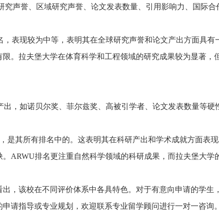
立即预约
于全球研究声誉、区域研究声誉、论文发表数量、引用影响力、国际合
我已阅读并同意
《用户服务条款及隐私政策》
我已阅读并同意
《用户服务条款及隐私政策》
首次登录自动注册账号
收不到验证码?
51名，表现较为中等，表明其在全球研究声誉和论文产出方面具有
有限。拉夫堡大学在体育科学和工程领域的研究成果较为显著，
研产出，如诺贝尔奖、菲尔兹奖、高被引学者、论文发表数量等硬
1名，是其所有排名中的。这表明其在科研产出和学术成就方面表现
。ARWU排名更注重自然科学领域的科研成果，而拉夫堡大学
。
看出，该校在不同评价体系中各具特色。对于有意向申请的学生
的申请指导或专业规划，欢迎联系专业留学顾问进行一对一咨询