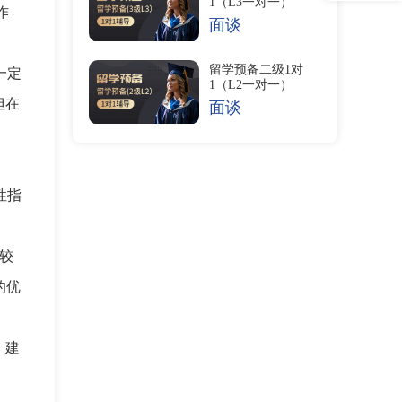
1（L3一对一）
作
面谈
留学预备二级1对
一定
1（L2一对一）
但在
面谈
性指
较
的优
，建
。