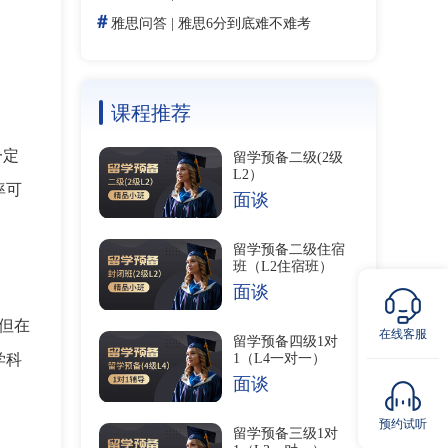
＃
雅思问答
|
雅思6分到底难不难考
课程推荐
一定
留学预备二级(2级
L2）
率可
面谈
留学预备二级住宿
班（L2住宿班）
面谈
但在
在线客服
留学预备四级1对
1（L4一对一）
学科
面谈
预约试听
留学预备三级1对