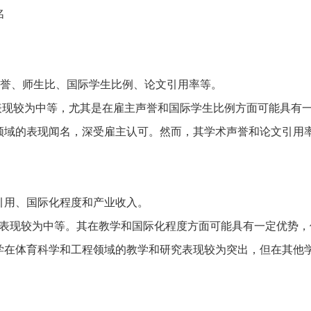
名
声誉、师生比、国际学生比例、论文引用率等。
，表现较为中等，尤其是在雇主声誉和国际学生比例方面可能具有
领域的表现闻名，深受雇主认可。然而，其学术声誉和论文引用
短信验证码登录
账号密码登录
手机号:
资料下载
验证码:
获取验证码
手机号:
、引用、国际化程度和产业收入。
手机号:
名，表现较为中等。其在教学和国际化程度方面可能具有一定优势，
意向课程:
请选择
验证码:
获取验证码
验证码:
获取验证码
学在体育科学和工程领域的教学和研究表现较为突出，但在其他
您的称呼:
登录
立即下载