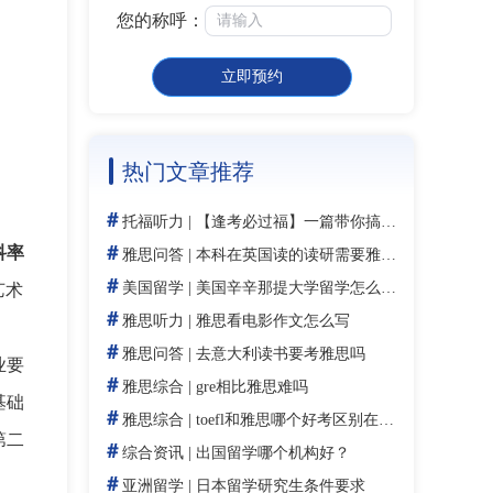
您的称呼：
立即预约
热门文章推荐
＃
托福听力
|
【逢考必过福】一篇带你搞定托福听力备考
＃
科率
雅思问答
|
本科在英国读的读研需要雅思吗
＃
美国留学
|
美国辛辛那提大学留学怎么样：带薪实习发源地与全美设计学校
艺术
＃
雅思听力
|
雅思看电影作文怎么写
＃
雅思问答
|
去意大利读书要考雅思吗
业要
＃
雅思综合
|
gre相比雅思难吗
基础
＃
雅思综合
|
toefl和雅思哪个好考区别在哪里
第二
＃
综合资讯
|
出国留学哪个机构好？
＃
亚洲留学
|
日本留学研究生条件要求