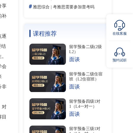
分享
＃
雅思综合
|
考雅思需要参加普考吗
的补
课程推荐
在线客服
点逐
要结
留学预备二级(2级
L2）
生。
面谈
预约试听
学会
留学预备二级住宿
来
班（L2住宿班）
面谈
务非
留学预备四级1对
1（L4一对一）
。对
面谈
解目
留学预备三级1对