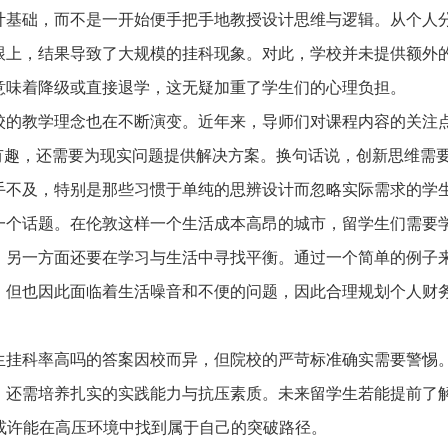
短信验证码登录
手机号:
资料下载
计基础，而不是一开始便手把手地教授设计思维与逻辑。从个人
跟上，结果导致了大规模的挂科现象。对此，学校并未提供额外
验证码:
获取验证码
手机号:
意味着降级或直接退学，这无疑加重了学生们的心理负担。
手机号:
意向课程:
请选择
校的教学理念也在不断演变。近年来，导师们对课程内容的关注
验证码:
获取验证码
验证码:
获取验证码
您的称呼:
有趣，还需要为现实问题提供解决方案。换句话说，创新思维需
手不及，特别是那些习惯于单纯的思辨设计而忽略实际需求的学
登录
立即下载
一个话题。在伦敦这样一个生活成本高昂的城市，留学生们需要
立即预约
我已阅读并同意
《用户服务条款及隐私政策》
，另一方面还要在学习与生活中寻找平衡。通过一个简单的例子
我已阅读并同意
《用户服务条款及隐私政策》
，但也因此面临着生活噪音和不便的问题，因此合理规划个人财
首次登录自动注册账号
收不到验证码?
生挂科率高吗的答案因校而异，但院校的严苛标准确实需要警惕
，还需培养扎实的实践能力与抗压素质。未来留学生若能提前了
或许能在高压环境中找到属于自己的突破路径。