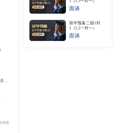
1（L3一对一）
面谈
留学预备二级1对
1（L2一对一）
面谈
略
升！
法律责