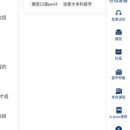
在线客服
雅思口语part3
加拿大本科留学
包括
免费试听
雅思
托福
程的
留学预备
才成
考研课程
科研
A-level课程