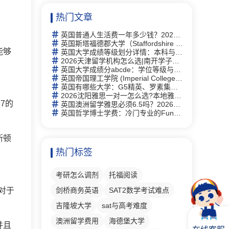
热门文章
英国普通人生活费一年多少钱？2026年最新生活成本全解析
英国斯塔福德郡大学（Staffordshire University）研究生有什么专业
能够
英国大学成绩等级划分详情：本科与硕士学位等级详解及中英对照
2026天津留学机构怎么选|南开学子走访 6 家门店，新航道线下完整体验记录
英国大学成绩分abcde：学位等级与评分体系完全指南
英国帝国理工学院 (Imperial College London)留学指南：2026全球第2、专业及申请全攻略
英国有哪些大学：G5精英、罗素集团及热门院校详解
2026沈阳雅思一对一怎么选?本地雅思培训择校思路全梳理
7的
英国澳洲留学雅思必须6.5吗？2026年最新要求详解与替代方案
英国哲学博士学费：冷门专业的Funding机会与申请策略
斯顿
热门标签
考研怎么调剂
托福阅读
对于
剑桥商务英语
SAT2数学考试难点
吉隆坡大学
sat与高考难度
澳洲留学费用
海德堡大学
并且