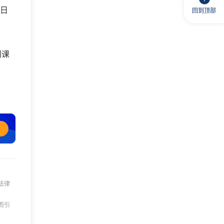
州日
回到顶部
训课
法律
而引