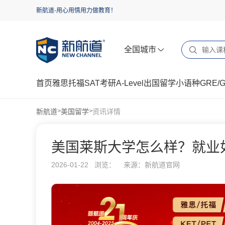
新航道-用心用情用力做教育！
全国城市
首页
雅思
托福
SAT
考研
A-Level
出国留学
小语种
GRE/
新航道
美国留学
资讯详情
>
>
美国莱斯大学怎么样？就业
2026-01-22 浏览：
来源：新航道官网