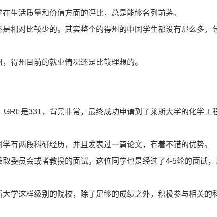
学在生活质量和价值方面的评比，总是能够名列前茅。
还是相对比较少的。其实整个的得州的中国学生都没有那么多，
登录/注册
州，得州目前的就业情况还是比较理想的。
*
手机号:
*
验证码:
获取验证码
0，GRE是331，背景非常，最终成功申请到了莱斯大学的化学工
登录
同学有两段科研经历，并且发表过一篇论文，有着不错的优势。
我已阅读并同意
《用户服务条款及隐私政策》
取委员会或者教授的面试。这位同学也是经过了4-5轮的面试，
首次登录自动注册账号
收不到验证码?
斯大学这样级别的院校，除了足够的成绩之外，积极参与相关的