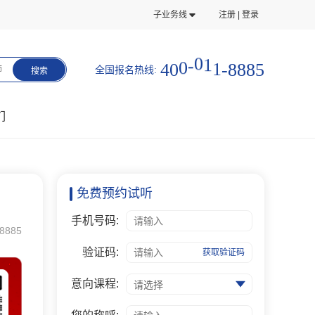
子业务线
注册 | 登录
5
8
8
4
0
0
-
0
1
1
-
8
全国报名热线:
师
搜索
们
免费预约试听
手机号码:
8885
验证码:
获取验证码
意向课程:
请选择