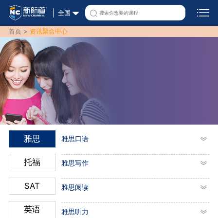
全国
首页 >
资讯聚合中心
雅思
雅思口语
托福
雅思写作
SAT
雅思阅读
英语
雅思听力