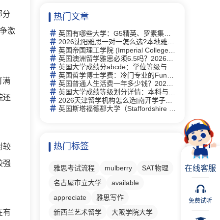
部分
热门文章
争激
英国有哪些大学：G5精英、罗素集团及热门院校详解
2026沈阳雅思一对一怎么选?本地雅思培训择校思路全梳理
英国帝国理工学院 (Imperial College London)留学指南：2026全球第2、专业及申请全攻略
英国澳洲留学雅思必须6.5吗？2026年最新要求详解与替代方案
英国大学成绩分abcde：学位等级与评分体系完全指南
英国哲学博士学费：冷门专业的Funding机会与申请策略
可满
英国普通人生活费一年多少钱？2026年最新生活成本全解析
英国大学成绩等级划分详情：本科与硕士学位等级详解及中英对照
院还
2026天津留学机构怎么选|南开学子走访 6 家门店，新航道线下完整体验记录
英国斯塔福德郡大学（Staffordshire University）研究生有什么专业
热门标签
对较
较强
雅思考试流程
mulberry
SAT物理
在线客服
名古屋市立大学
available
appreciate
雅思写作
免费试听
在有
新西兰艺术留学
大阪学院大学