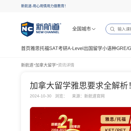
新航道-用心用情用力做教育！
全国城市
首页
雅思
托福
SAT
考研
A-Level
出国留学
小语种
GRE/
新航道
加拿大留学
资讯详情
>
>
加拿大留学雅思要求全解析
2024-10-30 浏览：
来源：新航道官网