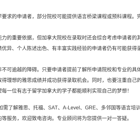
要求的申请者，部分院校可能提供语言桥梁课程或预科课程。
*
手机号:
。
*
验证码:
获取验证码
力的重要依据，但加拿大院校在录取时还会综合考虑申请者的
绩优异、个人陈述出色、有丰富实践经验的申请者仍有可能获得
登录
我已阅读并同意
《用户服务条款及隐私政策》
不可逾越的障碍。只要申请者提前了解所申请院校和专业的具
取得理想的雅思成绩并成功获得录取机会。同时，也要注重自己
首次登录自动注册账号
收不到验证码?
望每一位有志于留学加拿大的学子都能顺利实现自己的梦想！
如需了解雅思、托福、SAT、A-Level、GRE、多邻国等语言培
约等服务，欢迎致电咨询。专业顾问将为您提供一对一答疑。