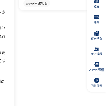
alevel考试报名
雅思
完成
托福
其他
录取
留学预备
体要
考研课程
的综
A-level课程
训课
回到顶部