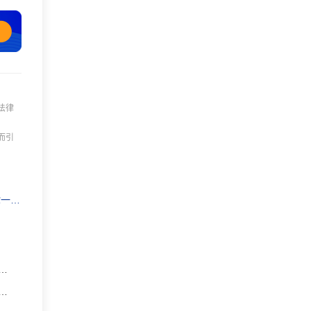
法律
而引
力！
中学加拿大留学条件：18岁就能申请？语言、费用、监护人全解析！
大留学费用：总费用约18万人民币_年，比中学毕业低15%，申请条件高一在读，平均分85%+，雅思5.5+