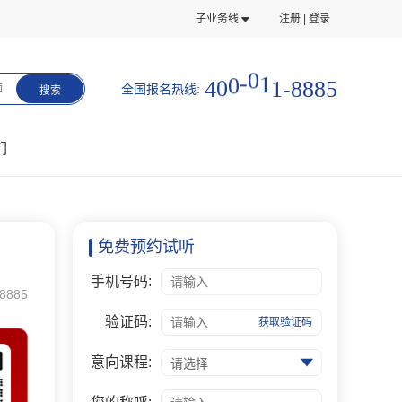
子业务线
注册 | 登录
5
8
8
4
0
0
-
0
1
1
-
8
全国报名热线:
师
搜索
们
免费预约试听
手机号码:
8885
验证码:
获取验证码
意向课程:
请选择