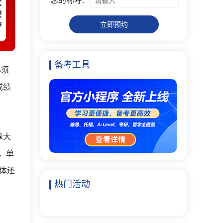
您的称呼:
立即预约
备考工具
必须
成绩
拿大
，单
体还
热门活动