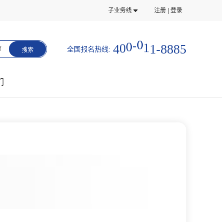
子业务线
注册 | 登录
8
8
-
8
1
4
0
0
-
0
1
5
全国报名热线:
师
搜索
们