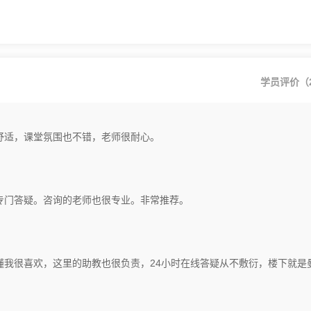
登录/注册
学员评价（2
*
手机号:
*
验证码:
获取验证码
舒适，课堂氛围也不错，老师很耐心。
登录
专门答疑。咨询的老师也很专业。非常推荐。
我已阅读并同意
《用户服务条款及隐私政策》
首次登录自动注册账号
收不到验证码?
懂我很喜欢，这里的助教也很负责，24小时在线答疑从不敷衍，楼下就是