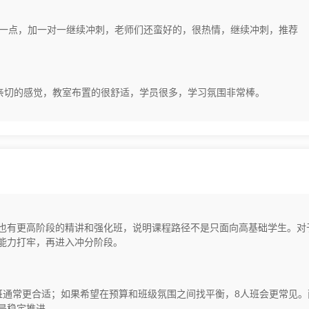
缺一点，加一对一继续冲刺，老师们还蛮好的，很热情，继续冲刺，推荐
亲切的感觉，教室布置的很舒适，学员很多，学习氛围非常棒。
，也有更高阶段的精讲和强化班，说明课程路径不是只面向高基础学生。对
能力打牢，再进入冲分阶段。
班通常更合适；如果希望在预算和班级氛围之间找平衡，8人班会更常见。
是稳定推进。