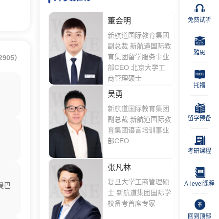
免费试听
董会明
新航道国际教育集团
副总裁 新航道国际教
雅思
育集团留学服务事业
905）
部CEO 北京大学工
商管理硕士
托福
吴勇
新航道国际教育集团
留学预备
副总裁 新航道国际教
育集团语言培训事业
部CEO
考研课程
张凡林
复旦大学工商管理硕
A-level课程
曼巴
士 新航道集团国际学
校备考首席专家
回到顶部