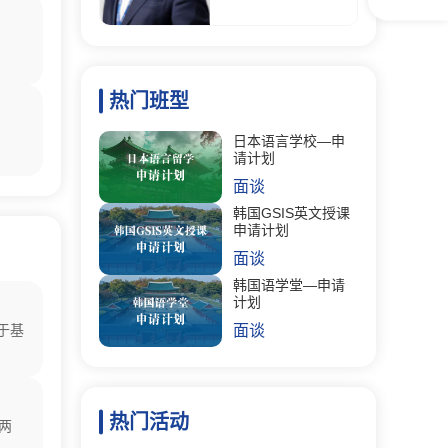
热门班型
日本语言学校—申
请计划
面谈
韩国GSIS英文授课
申请计划
面谈
韩国语学堂—申请
计划
于基
面谈
热门活动
两