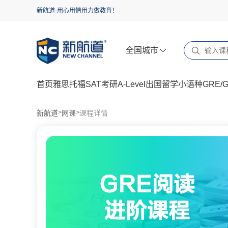
新航道-用心用情用力做教育！
全国城市
首页
雅思
托福
SAT
考研
A-Level
出国留学
小语种
GRE/
新航道
网课
课程详情
>
>