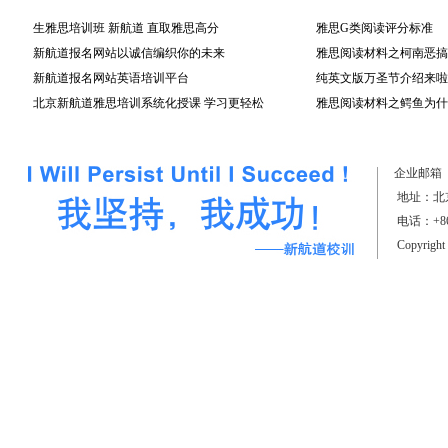
生雅思培训班 新航道 直取雅思高分
雅思G类阅读评分标准
新航道报名网站以诚信编织你的未来
雅思阅读材料之柯南恶搞
新航道报名网站英语培训平台
头台词很搞笑
纯英文版万圣节介绍来啦
北京新航道雅思培训系统化授课 学习更轻松
雅思阅读材料之鳄鱼为什
企业邮箱
地址：北京
电话：+861
Copyrigh