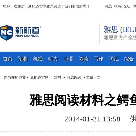
您好，欢迎访问新航道官网雅思频道！我们更懂雅思！
雅思
托福
SAT
雅思 (IEL
雅思官方白金
首页
预测
机经
听力
口语
阅读
写作
词汇
综合
您当前的位置 »
新航道官网
»
雅思
»
雅思阅读
» 文章正文
雅思阅读材料之鳄
2014-01-21 13: