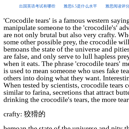
出国英语考试有哪些
雅思6.5是什么水平
雅思阅读评
'Crocodile tears' is a famous western sayi
manipulate someone to the 'crocodile's' ad
are not only brutal but also very crafty. Wh
some other possible prey, the crocodile will 
bemoans the state of the universe and pitie
are false, and only serve to lull hapless pr
when it eats. The phrase 'crocodile tears' m
is used to mean someone who uses fake tear
others into doing what they want. Interestin
When tested by scientists, crocodile tears 
similar to farina, secretions that attract but
drinking the crocodile's tears, the more tea
crafty: 狡猾的
bemoan the state of the universe and pi