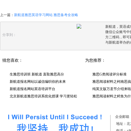
上一篇：
新航道雅思英语学习网站 雅思备考全攻略
新航道，英语成
微信公众账号中搜
分享到：
方二维码，即可
与新航道举办的
猜您喜欢：
为您推荐：
生雅思培训班 新航道 直取雅思高分
雅思G类阅读评分标准
新航道报名网站以诚信编织你的未来
雅思阅读材料之柯南恶搞
新航道报名网站英语培训平台
头台词很搞笑
纯英文版万圣节介绍来啦
北京新航道雅思培训系统化授课 学习更轻松
雅思阅读材料之鳄鱼为什
企业邮箱
地址：北京
电话：+861