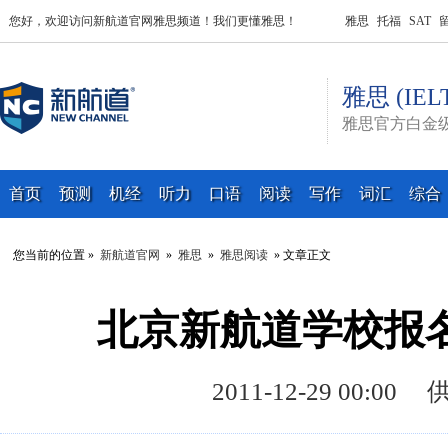
您好，欢迎访问新航道官网雅思频道！我们更懂雅思！
雅思
托福
SAT
雅思 (IEL
雅思官方白金
首页
预测
机经
听力
口语
阅读
写作
词汇
综合
您当前的位置 »
新航道官网
»
雅思
»
雅思阅读
» 文章正文
北京新航道学校报
2011-12-29 00: