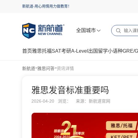
新航道-用心用情用力做教育！
全国城市
首页
雅思
托福
SAT
考研
A-Level
出国留学
小语种
GRE/
新航道
雅思问答
资讯详情
>
>
雅思发音标准重要吗
2026-04-20 浏览：
来源：新航道官网