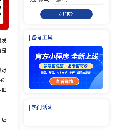
您的称呼:
立即预约
备考工具
思发
音是
过对
语必
依旧
热门活动
。应