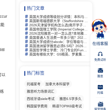
热门文章
ur
英国大学成绩等级划分详情：本科与硕士学位等级详解及中英对照
英国斯塔福德郡大学（Staffordshire University）研究生有什么专业
就能
2026天津留学机构怎么选|南开学子走访 6 家门店，新航道线下完整体验记录
英国帝国理工学院 (Imperial College London)留学指南：2026全球第2、专业及申请全攻略
2026沈阳雅思一对一怎么选?本地雅思培训择校思路全梳理
英国普通人生活费一年多少钱？2026年最新生活成本全解析
英国大学成绩分abcde：学位等级与评分体系完全指南
在线客服
英国澳洲留学雅思必须6.5吗？2026年最新要求详解与替代方案
tl
英国哲学博士学费：冷门专业的Funding机会与申请策略
英国有哪些大学：G5精英、罗素集团及热门院校详解
免费试听
热门标签
可以
雅思
托福家考
加拿大本科留学
续练
雅思听力场景词汇
托福
西班牙语siele考试
雅思6.5学多久
韩国留学费用
韩语TOPIK6级考试
留学预备