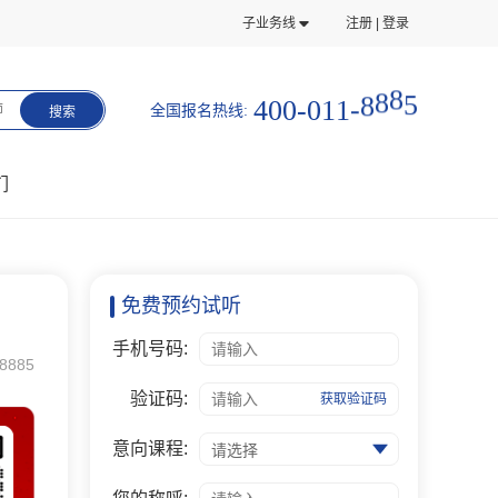
子业务线
注册 | 登录
4
0
0
-
0
1
1
-
8
8
8
5
全国报名热线:
师
搜索
们
免费预约试听
手机号码:
8885
验证码:
获取验证码
意向课程:
请选择