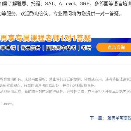
登录
如需了解雅思、托福、SAT、A-Level、GRE、多邻国等语言培
约等服务，欢迎致电咨询。专业顾问将为您提供一对一答疑。
我已阅读并同意
《用户服务条款及隐私政策》
首次登录自动注册账号
收不到验证码?
际教育集团所有。未经书面授权，禁止任何形式的复制、转载或商用，违者将依法追究
表新航道观点，转载时请注明原始出处，并自行承担版权责任。
并承担使用风险，新航道不对内容的准确性、完整性负责，亦不承担因使用本网站内容
-8885。
下一篇：
雅思单项复