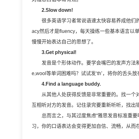
2.Slow down!
很多英语学习者常说语速太快容易养成他们的
acy然后才是fluency，每天操练一些基本
慢慢开始表达自己的思想了。
3.Get physical!
发音是个形体动作。要学会嘴巴的发声方法和移动肌肉
e,wool等单词困难吗？试试发‘th’，将你的
4.Find a language buddy.
从其他人处获得反馈是非常重要的。找一个
互相听对方的发音。记住录完要重新听听，找出
总而言之，与其过度焦虑“雅思发音标准重要
习，你的口语表达会变得更加自信、流畅，从而