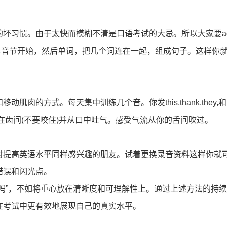
坏习惯。由于太快而模糊不清是口语考试的大忌。所以大家要acc
语言以单音节开始，然后单词，把几个词连在一起，组成句子。这样你
的方式。每天集中训练几个音。你发this,thank,they,和lit
舌头放在齿间(不要咬住)并从口中吐气。感受气流从你的舌间吹过。
登录/注册
对提高英语水平同样感兴趣的朋友。试着更换录音资料这样你就
错误和闪光点。
*
手机号:
吗”，不如将重心放在清晰度和可理解性上。通过上述方法的持
*
验证码:
获取验证码
在考试中更有效地展现自己的真实水平。