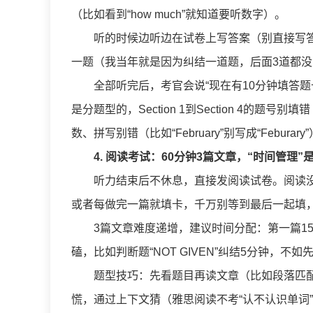
（比如看到“how much”就知道要听数字）。
听的时候边听边在试卷上写答案（别直接写
一题（我当年就是因为纠结一道题，后面3道都
全部听完后，考官会说“现在有10分钟填答
是分题型的，Section 1到Section 4的题号别
数、拼写别错（比如“February”别写成“Febu
4. 阅读考试：60分钟3篇文章，“时间管理”
听力结束后不休息，直接发阅读试卷。阅读
或者每做完一篇就填卡，千万别等到最后一起填
3篇文章难度递增，建议时间分配：第一篇15-
磕，比如判断题“NOT GIVEN”纠结5分钟，
题型技巧：先看题目再读文章（比如段落匹
慌，通过上下文猜（雅思阅读不考“认不认识单词”