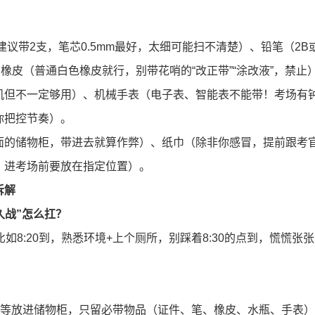
议带2支，笔芯0.5mm最好，太细可能扫不清楚）、铅笔（2B
橡皮（普通白色橡皮就行，别带花哨的“改正带”“涂改液”，禁止
机但不一定够用）、机械手表（电子表、智能表不能带！考场有
你把控节奏）。
面的储物柜，带进去就算作弊）、纸巾（除非你感冒，提前跟考
，进考场前要放在指定位置）。
拆解
久战”怎么扛？
如8:20到，熟悉环境+上个厕所，别踩着8:30的点到，慌慌张
料等放进储物柜，只留必带物品（证件、笔、橡皮、水瓶、手表