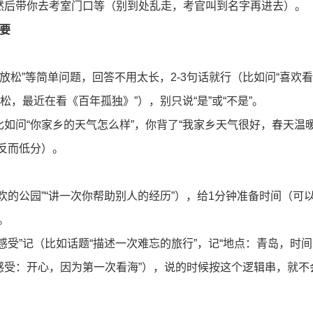
然后带你去考室门口等（别到处乱走，考官叫到名字再进去）。
重要
么放松”等简单问题，回答不用太长，2-3句话就行（比如问“喜欢
松，最近在看《百年孤独》”），别只说“是”或“不是”。
如问“你家乡的天气怎么样”，你背了“我家乡天气很好，春天温
反而低分）。
欢的公园”“讲一次你帮助别人的经历”），给1分钟准备时间（可
。
/感受”记（比如话题“描述一次难忘的旅行”，记“地点：青岛，时
感受：开心，因为第一次看海”），说的时候按这个逻辑串，就不