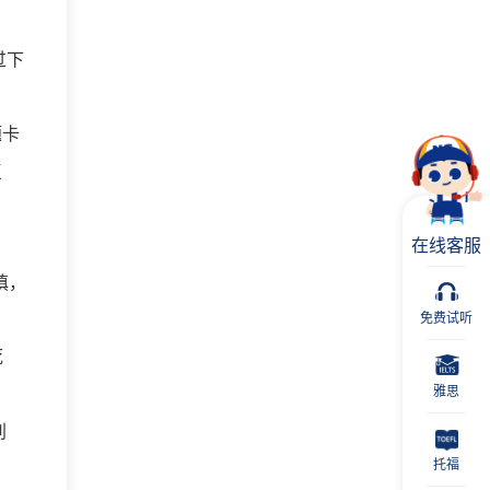
过下
题卡
复
在线客服
填，
免费试听
死
雅思
别
托福