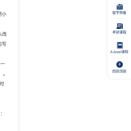
留学预备
把小
考研课程
头改
的写
A-level课程
段一
回到顶部
）。
时
分：