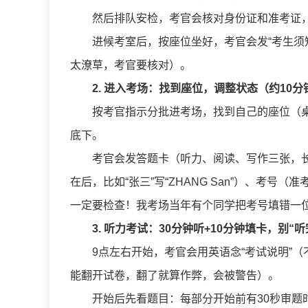
然后排队安检，考官会核对身份证和准考证
进候考室后，按座位坐好，考官会发“考生须
太潦草，考官要核对）。
2. 进入考场：找到座位，调整状态（约10分
按考官指示分批进考场，找到自己的座位（
底下。
考官会发答题卡（听力、阅读、写作三张，
在后，比如“张三”写“ZHANG San”）、考
一定要检查！我考场当年有个同学把考号填错一
3. 听力考试：30分钟听+10分钟填卡，别“听
9点左右开始，考官会用英语念“考试说明”
能翻开试卷，翻了就算作弊，会被警告）。
开始后先看题目：每部分开始前有30秒审