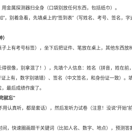
，用金属探测器扫全身（口袋别放任何东西，包括纸巾）。
知”，别着急看，先填桌上的“签到表”（写姓名、考号、签名，字
钟）
桌子上有考号标签），坐下后把证件、笔放在桌上，其他东西放
长得很像，别拿混了！），先填个人信息：姓名（拼音，姓在前
号（准考证上有，数字别填错）、签名（中文签名，和身份证一致）。
位，最后成绩作废了。
完就忘”
（不用认真听，都是套话），然后发听力试卷（注意！没说“开始”
题时间，快速圈画题干关键词（比如人名、数字、地点），预测答