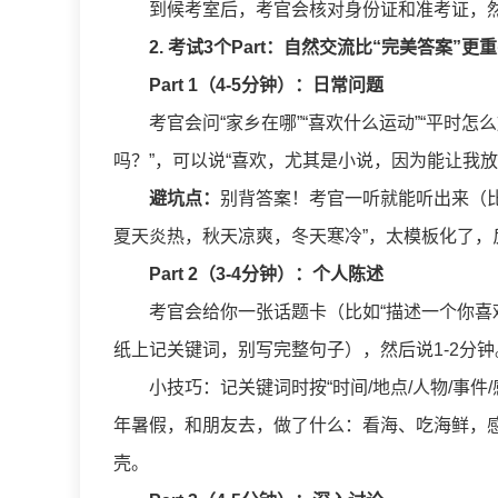
到候考室后，考官会核对身份证和准考证，
2. 考试3个Part：自然交流比“完美答案”更
Part 1（4-5分钟）：日常问题
考官会问“家乡在哪”“喜欢什么运动”“平时怎
吗？”，可以说“喜欢，尤其是小说，因为能让我放
避坑点：
别背答案！考官一听就能听出来（比
夏天炎热，秋天凉爽，冬天寒冷”，太模板化了，
Part 2（3-4分钟）：个人陈述
考官会给你一张话题卡（比如“描述一个你喜
纸上记关键词，别写完整句子），然后说1-2分钟
小技巧：记关键词时按“时间/地点/人物/事件
年暑假，和朋友去，做了什么：看海、吃海鲜，
壳。