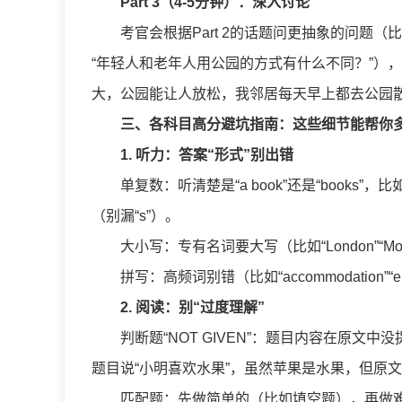
Part 3（4-5分钟）：深入讨论
考官会根据Part 2的话题问更抽象的问题（比如
“年轻人和老年人用公园的方式有什么不同？”），
大，公园能让人放松，我邻居每天早上都去公园散
三、各科目高分避坑指南：这些细节能帮你多
1. 听力：答案“形式”别出错
单复数：听清楚是“a book”还是“books”，比如题
（别漏“s”）。
大小写：专有名词要大写（比如“London”“
拼写：高频词别错（比如“accommodation”“
2. 阅读：别“过度理解”
判断题“NOT GIVEN”：题目内容在原文中
题目说“小明喜欢水果”，虽然苹果是水果，但原文没说
匹配题：先做简单的（比如填空题），再做