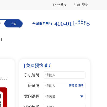
子业务线
注册 | 登录
4
0
0
-
0
1
1
-
8
8
8
5
全国报名热线:
师
搜索
们
免费预约试听
手机号码:
8885
验证码:
获取验证码
意向课程:
请选择