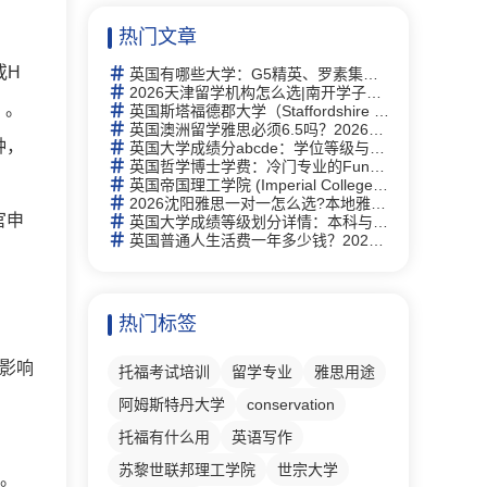
热门文章
或H
英国有哪些大学：G5精英、罗素集团及热门院校详解
2026天津留学机构怎么选|南开学子走访 6 家门店，新航道线下完整体验记录
）。
英国斯塔福德郡大学（Staffordshire University）研究生有什么专业
英国澳洲留学雅思必须6.5吗？2026年最新要求详解与替代方案
钟，
英国大学成绩分abcde：学位等级与评分体系完全指南
英国哲学博士学费：冷门专业的Funding机会与申请策略
英国帝国理工学院 (Imperial College London)留学指南：2026全球第2、专业及申请全攻略
2026沈阳雅思一对一怎么选?本地雅思培训择校思路全梳理
官申
英国大学成绩等级划分详情：本科与硕士学位等级详解及中英对照
英国普通人生活费一年多少钱？2026年最新生活成本全解析
热门标签
张影响
托福考试培训
留学专业
雅思用途
阿姆斯特丹大学
conservation
托福有什么用
英语写作
苏黎世联邦理工学院
世宗大学
）。