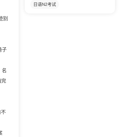
日语N2考试
迹别
椅子
，名
填完
前不
案