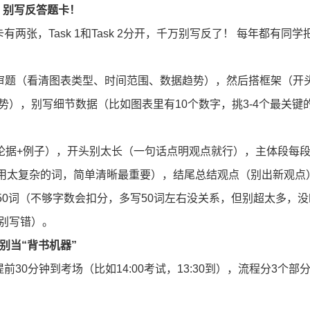
钟，别写反答题卡！
张，Task 1和Task 2分开，千万别写反了！ 每年都有同学
登录
我已阅读并同意
《用户服务条款及隐私政策》
钟审题（看清图表类型、时间范围、数据趋势），然后搭框架（开
首次登录自动注册账号
收不到验证码?
势），别写细节数据（比如图表里有10个数字，挑3-4个最关键
论据+例子），开头别太长（一句话点明观点就行），主体段每
”等连接词（别用太复杂的词，简单清晰最重要），结尾总结观点（别出新观点
50词（不够字数会扣分，多写50词左右没关系，但别超太多，没
r”别写错）。
，别当“背书机器”
0分钟到考场（比如14:00考试，13:30到），流程分3个部