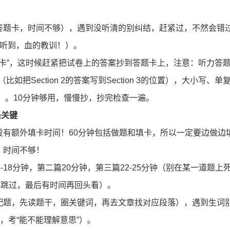
答题卡，时间不够），遇到没听清的别纠结，赶紧过，不然会错
没听到，血的教训！）。
题卡”，这时候赶紧把试卷上的答案抄到答题卡上，注意：听力答
填错（比如把Section 2的答案写到Section 3的位置），大小写、单
rary”）。10分钟够用，慢慢抄，抄完检查一遍。
是关键
没有额外填卡时间！60分钟包括做题和填卡，所以一定要边做边
，时间不够！
登录/注册
18分钟，第二篇20分钟，第三篇22-25分钟（别在某一道题上
不如先跳过，最后有时间再回头看）。
*
手机号:
配题，先读题干，圈关键词，再去文章找对应段落），遇到生词
，考“能不能理解意思”）。
*
验证码:
获取验证码