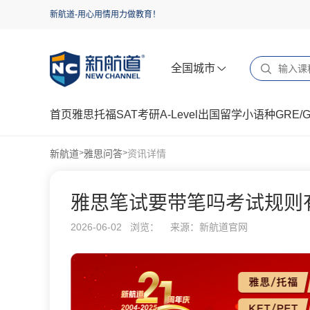
新航道-用心用情用力做教育！
全国城市
首页
雅思
托福
SAT
考研
A-Level
出国留学
小语种
GRE/
新航道
雅思问答
资讯详情
>
>
雅思笔试要带笔吗考试规则
2026-06-02 浏览：
来源：新航道官网