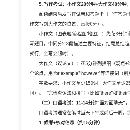
5. 写作考试：小作文20分钟+大作文40分
阅读结束后发写作试卷和答题卡（写作答题卡有两
作文写到大作文的位置，直接0分）。
小作文（图表题/流程图/地图）：先花3分
写题目，中间分2-3段描述主要特征，结尾总结趋
就行，全写会超时）。
大作文（议论文）：花5分钟列提纲（观点+
个论点，用“for example”“however
字数要求：小作文至少150词，大作文至少2
间）。写完检查语法和拼写（比如“there”和“thei
（二）口语考试：11-14分钟“面对面聊天”
口语考试通常在笔试当天下午或前后一周，提前3
1. 候考+核对信息（约15分钟）