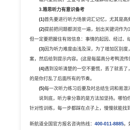
3.雅思听力有意识备考
(1)
首先要进行听力场景词汇记忆，尤其是高
(2)
提前把问题都浏览一遍，划出关键词作为
但一定要把握住有效信息：事情的起因、经过、
(3)
因为听力难度由浅及深，为了增加区别度
案，然后给到提示内容。(这是每届高分考鸭流传的
(4)
遇到没听清楚的一空不要慌，丢了就丢了
的是你打乱了后面所有的节奏。
(5)
每一次听力练习后要及时总结生词和易混
说到底，听力拿分靠的是方法加坚持。哪怕
针对性训练，每一步都踩在点子上，慢慢就能找
新航道全国官方报名咨询热线：
400-011-8885
。