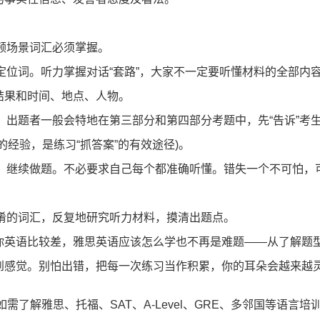
频场景词汇必须掌握。
定位词。听力掌握对话“套路”，大家不一定要听懂材料的全部内
结果和时间、地点、人物。
，出题者一般会特地在第三部分和第四部分考题中，先“告诉”考
经验，是练习“抓答案”的有效途径)。
，继续做题。不必要求自己每个都准确听懂。错失一个不可怕，
登录/注册
淆的词汇，反复地研究听力材料，摸清出题点。
*
手机号:
你英语比较差，雅思英语应该怎么学也不再是难题——从了解题
到感觉。别怕出错，把每一次练习当作积累，你的耳朵会越来越
*
验证码:
获取验证码
如需了解雅思、托福、SAT、A-Level、GRE、多邻国等语言培