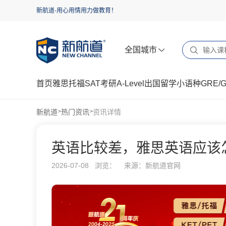
新航道-用心用情用力做教育！
全国城市
首页
雅思
托福
SAT
考研
A-Level
出国留学
小语种
GRE/
新航道
热门资讯
资讯详情
>
>
英语比较差，雅思英语应该
2026-07-08 浏览：
来源：新航道官网