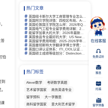
热门文章
英国纽卡斯尔大学工商管理专业怎么样？2026年商学院排名、课程设置与申请要求详解
英国阿贝学院详情：四校区布局、A-Level课程与升学指南
容，
英国伦敦国王学院怎么样：2026年QS排名、学费、专业与申请指南
英国电气工程专业留学费用详解：2025-2026年学费+生活费全攻略
能留学加拿大的大学：2026年最新名单，这些学校录取率暴涨40%！
美国食品专业最好的大学：US News排名与申请指南
生答
在线客服
英国留学费用明细：2025-2026学年学费、生活费与预算规划
英国曼彻斯特大学翻译学博士学费：人文社科博士费用与资助指南
英国口译认证体系：ITI_CIOL认证路径与DPSI核心资格指南
英国硕士成绩等级划分：Distinction、Merit与Pass详解
可怕
免费试听
热门标签
雅思
型到
Alevel数学
考研数学真题
托福
灵。
艺术留学国家
商务英语专业
留学预科
大一学雅思
训课
商科留学国家
意大利艺术留学
留学预备