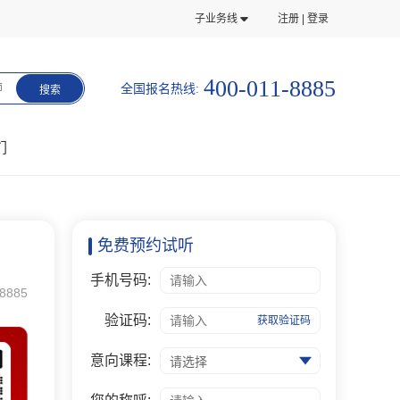
子业务线
注册 | 登录
1
1
0
-
-
4
0
0
8
8
8
5
全国报名热线:
师
搜索
们
免费预约试听
手机号码:
8885
验证码:
获取验证码
意向课程:
请选择