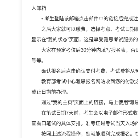
人邮箱
• 考生登陆该邮箱点击邮件中的链接后完成
之后大家就可以缴费，选择考点、考试日期
显示在“我的状态”页面，这是享受雅思考试服务
大家在预定考位后30分钟内填写报名表，
号等。
确认报名后点击确认支付考费，考试费将从
教育部考试中心雅思报名网站收到您的付款
截止日期前办理。
通过“我的主页”页面上的链接，马上使用“雅
在笔试日期7天前，考生会以电子邮件形式收
查看口笔试的具体安排。准考证是考试当天入场
按照上述流程操作，您就能顺利完成报名。