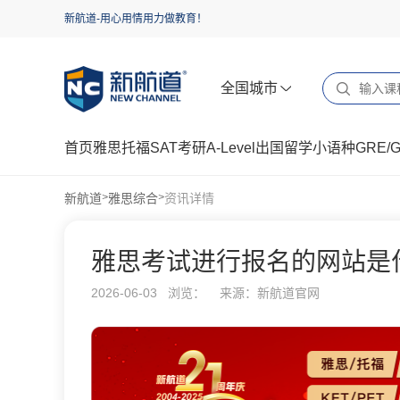
新航道-用心用情用力做教育！
全国城市
首页
雅思
托福
SAT
考研
A-Level
出国留学
小语种
GRE/
新航道
雅思综合
资讯详情
>
>
雅思考试进行报名的网站是
2026-06-03 浏览：
来源：新航道官网