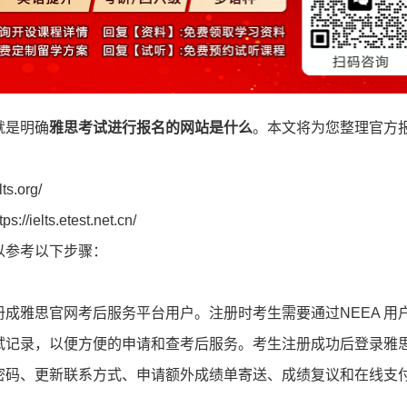
就是明确
雅思考试进行报名的网站是什么
。本文将为您整理官方
.org/
ts.etest.net.cn/
以参考以下步骤：
成雅思官网考后服务平台用户。注册时考生需要通过NEEA 用
信息和考试记录，以便方便的申请和查考后服务。考生注册成功后登录雅
密码、更新联系方式、申请额外成绩单寄送、成绩复议和在线支