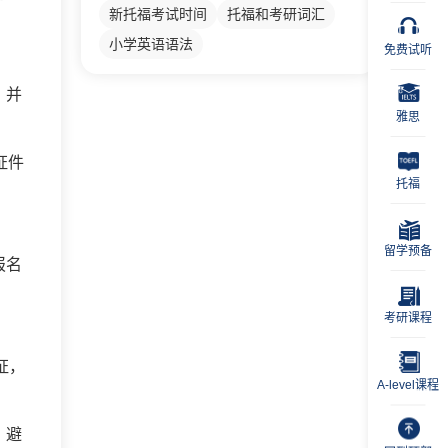
新托福考试时间
托福和考研词汇
小学英语语法
免费试听
，并
雅思
证件
托福
留学预备
报名
考研课程
证，
A-level课程
。
，避