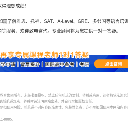
取得理想成绩！
如需了解雅思、托福、SAT、A-Level、GRE、多邻国等语言培
约等服务，欢迎致电咨询。专业顾问将为您提供一对一答疑。
际教育集团所有。未经书面授权，禁止任何形式的复制、转载或商用，违者将依法追究
表新航道观点，转载时请注明原始出处，并自行承担版权责任。
并承担使用风险，新航道不对内容的准确性、完整性负责，亦不承担因使用本网站内容
-8885。