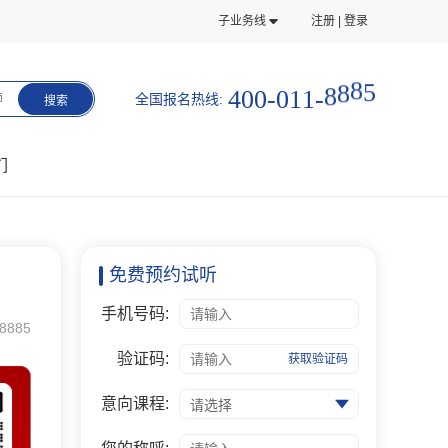
子业务线
注册 | 登录
0
4
0
-
0
1
1
-
8
8
8
5
全国报名热线:
师
搜索
们
免费预约试听
手机号码:
8885
验证码:
获取验证码
意向课程:
请选择