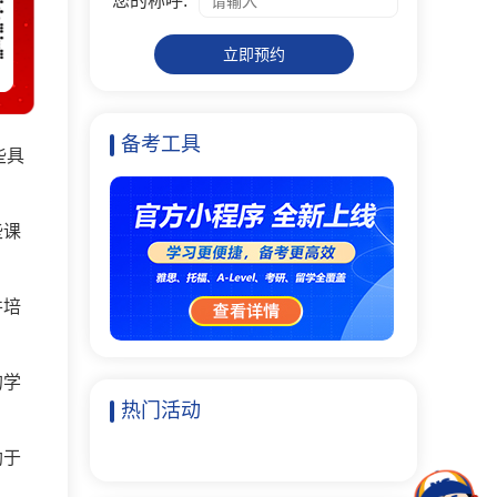
您的称呼:
立即预约
备考工具
些具
些课
并培
的学
热门活动
助于