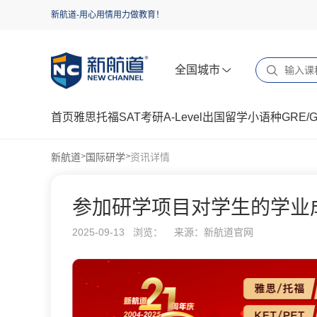
新航道-用心用情用力做教育！
全国城市
首页
雅思
托福
SAT
考研
A-Level
出国留学
小语种
GRE/
新航道
国际研学
资讯详情
>
>
参加研学项目对学生的学业
2025-09-13 浏览：
来源：新航道官网