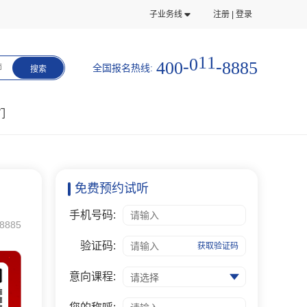
子业务线
注册 | 登录
5
8
4
0
0
-
0
1
1
-
8
8
全国报名热线:
师
搜索
们
免费预约试听
手机号码:
8885
验证码:
获取验证码
意向课程:
请选择