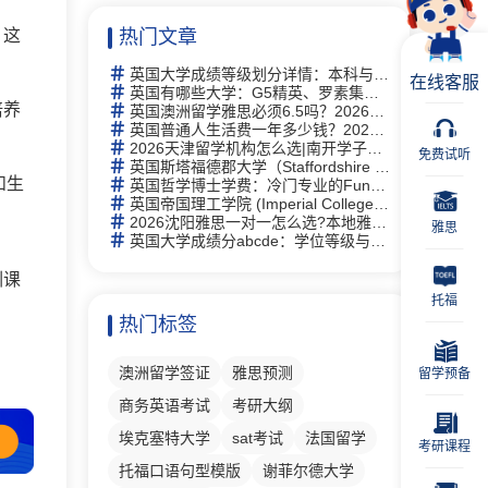
，这
热门文章
英国大学成绩等级划分详情：本科与硕士学位等级详解及中英对照
在线客服
英国有哪些大学：G5精英、罗素集团及热门院校详解
培养
英国澳洲留学雅思必须6.5吗？2026年最新要求详解与替代方案
英国普通人生活费一年多少钱？2026年最新生活成本全解析
2026天津留学机构怎么选|南开学子走访 6 家门店，新航道线下完整体验记录
免费试听
英国斯塔福德郡大学（Staffordshire University）研究生有什么专业
和生
英国哲学博士学费：冷门专业的Funding机会与申请策略
英国帝国理工学院 (Imperial College London)留学指南：2026全球第2、专业及申请全攻略
2026沈阳雅思一对一怎么选?本地雅思培训择校思路全梳理
雅思
英国大学成绩分abcde：学位等级与评分体系完全指南
训课
托福
热门标签
澳洲留学签证
雅思预测
留学预备
商务英语考试
考研大纲
埃克塞特大学
sat考试
法国留学
考研课程
托福口语句型模版
谢菲尔德大学