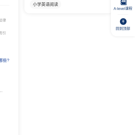
小学英语阅读
A-level课程
法律
回到顶部
而引
哪些?
学有必要吗？深度解析研学旅行的价值与意义