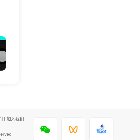
们
|
加入我们
rved