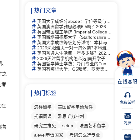
热门文章
英国大学成绩分abcde：学位等级与评分体系完全指南
英国澳洲留学雅思必须6.5吗？2026年最新要求详解与替代方案
英国帝国理工学院 (Imperial College London)留学指南：2026全球第2、专业及申请全攻略
英国斯塔福德郡大学（Staffordshire University）研究生有什么专业
英国大学成绩等级划分详情：本科与硕士学位等级详解及中英对照
2026沈阳雅思一对一怎么选?本地雅思培训择校思路全梳理
英国普通人生活费一年多少钱？2026年最新生活成本全解析
2026天津留学机构怎么选|南开学子走访 6 家门店，新航道线下完整体验记录
绩、
英国哲学博士学费：冷门专业的Funding机会与申请策略
英国有哪些大学：G5精英、罗素集团及热门院校详解
时之
在线客服
准考
热门标签
免费试听
位在
怎样留学
美国留学申请条件
托福阅读
雅思听力冲刺
雅思
研究生推免
setup
法国艺术留学
扫描
alevel申请国家
考研怎么选专业