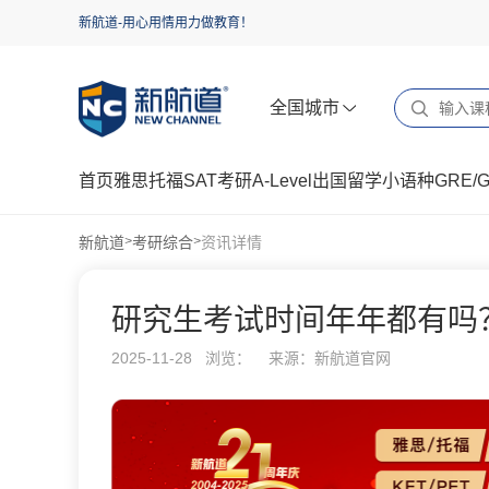
新航道-用心用情用力做教育！
全国城市
首页
雅思
托福
SAT
考研
A-Level
出国留学
小语种
GRE/
新航道
考研综合
资讯详情
>
>
研究生考试时间年年都有吗
2025-11-28 浏览：
来源：新航道官网