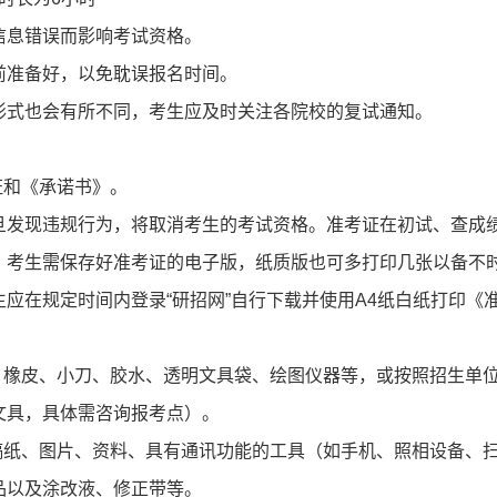
信息错误而影响考试资格。
前准备好，以免耽误报名时间。
形式也会有所不同，考生应及时关注各院校的复试通知。
证和《承诺书》。
旦发现违规行为，将取消考生的考试资格。准考证在初试、查成
。考生需保存好准考证的电子版，纸质版也可多打印几张以备不
应在规定时间内登录“研招网”自行下载并使用A4纸白纸打印《
、橡皮、小刀、胶水、透明文具袋、绘图仪器等，或按照招生单
登录/注册
文具，具体需咨询报考点）。
稿纸、图片、资料、具有通讯功能的工具（如手机、照相设备、
*
手机号:
品以及涂改液、修正带等。