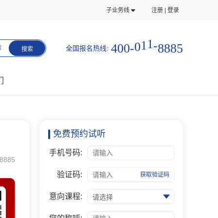
子业务线
注册 | 登录
5
8
4
0
0
-
0
1
1
-
8
8
全国报名热线:
师
搜索
们
免费预约试听
手机号码:
8885
验证码:
获取验证码
意向课程:
请选择