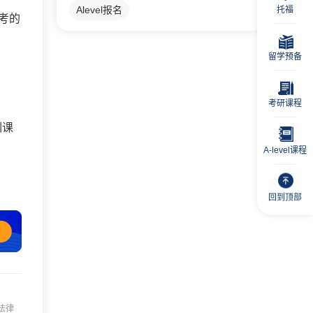
Alevel报名
托福
考的
留学预备
考研课程
训课
A-level课程
回到顶部
法律