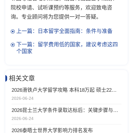
院校申请、试听课预约等服务，欢迎致电咨
询。专业顾问将为您提供一对一答疑。
上一篇：日本留学全面指南：条件与准备
下一篇：留学费用低的国家，建议考虑这四
个国家
相关文章
2026滑铁卢大学留学攻略 本科18万起 硕士22万起
2026-06-24
2026昆士兰大学条件录取达标后：关键步骤与时间表
2026-06-24
2026泰晤士世界大学影响力排名发布