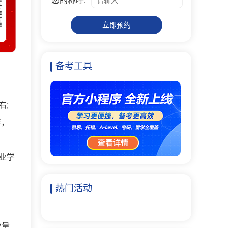
您的称呼:
立即预约
备考工具
右;
年，
业学
热门活动
数量