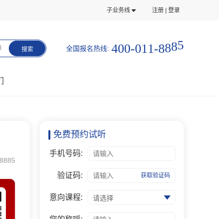
子业务线
注册 | 登录
-
0
0
0
4
1
1
-
8
8
8
5
全国报名热线:
师
搜索
们
免费预约试听
手机号码:
8885
验证码:
获取验证码
意向课程:
请选择