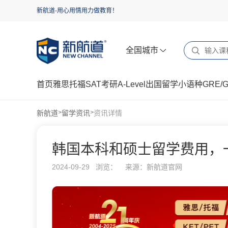
新航道-用心用情用力做教育！
全国城市
首页
雅思
托福
SAT
考研
A-Level
出国留学
小语种
GRE/
新航道
留学资讯
资讯详情
>
>
韩国本科和硕士留学费用，
2024-09-29 浏览：
来源：新航道官网