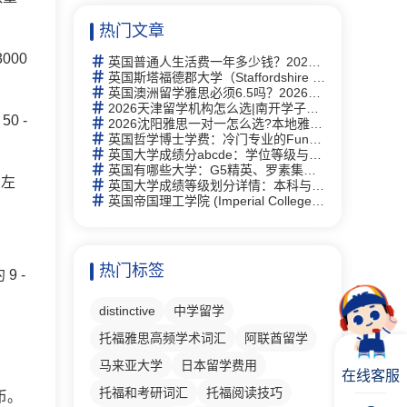
热门文章
00
英国普通人生活费一年多少钱？2026年最新生活成本全解析
英国斯塔福德郡大学（Staffordshire University）研究生有什么专业
英国澳洲留学雅思必须6.5吗？2026年最新要求详解与替代方案
2026天津留学机构怎么选|南开学子走访 6 家门店，新航道线下完整体验记录
0 -
2026沈阳雅思一对一怎么选?本地雅思培训择校思路全梳理
英国哲学博士学费：冷门专业的Funding机会与申请策略
英国大学成绩分abcde：学位等级与评分体系完全指南
英国有哪些大学：G5精英、罗素集团及热门院校详解
币左
英国大学成绩等级划分详情：本科与硕士学位等级详解及中英对照
英国帝国理工学院 (Imperial College London)留学指南：2026全球第2、专业及申请全攻略
热门标签
 -
distinctive
中学留学
托福雅思高频学术词汇
阿联酋留学
马来亚大学
日本留学费用
在线客服
托福和考研词汇
托福阅读技巧
币。