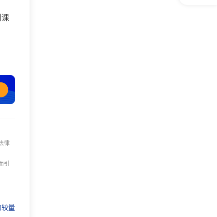
训课
法律
而引
的较量