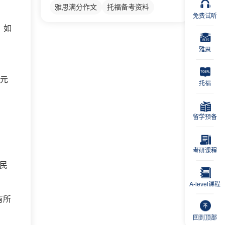
雅思满分作文
托福备考资料
免费试听
。如
雅思
 元
托福
留学预备
考研课程
人民
A-level课程
有所
回到顶部