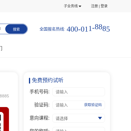
子业务线
注册 | 登录
4
0
0
-
0
1
1
-
8
8
8
5
全国报名热线:
师
搜索
们
免费预约试听
手机号码:
8885
验证码:
获取验证码
意向课程:
请选择