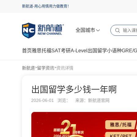
新航道-用心用情用力做教育！
全国城市
首页
雅思
托福
SAT
考研
A-Level
出国留学
小语种
GRE/
新航道
留学资讯
资讯详情
>
>
出国留学多少钱一年啊
2026-06-01 浏览：
来源：新航道官网