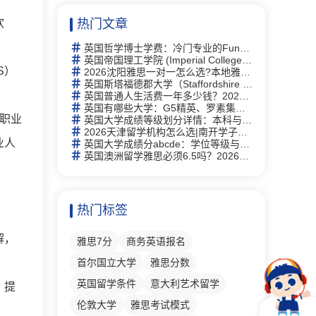
欢
热门文章
英国哲学博士学费：冷门专业的Funding机会与申请策略
英国帝国理工学院 (Imperial College London)留学指南：2026全球第2、专业及申请全攻略
S）
2026沈阳雅思一对一怎么选?本地雅思培训择校思路全梳理
英国斯塔福德郡大学（Staffordshire University）研究生有什么专业
英国普通人生活费一年多少钱？2026年最新生活成本全解析
英国有哪些大学：G5精英、罗素集团及热门院校详解
、职业
英国大学成绩等级划分详情：本科与硕士学位等级详解及中英对照
2026天津留学机构怎么选|南开学子走访 6 家门店，新航道线下完整体验记录
业人
英国大学成绩分abcde：学位等级与评分体系完全指南
英国澳洲留学雅思必须6.5吗？2026年最新要求详解与替代方案
热门标签
解，
雅思7分
商务英语报名
首尔国立大学
雅思分数
英国留学条件
意大利艺术留学
。提
伦敦大学
雅思考试模式