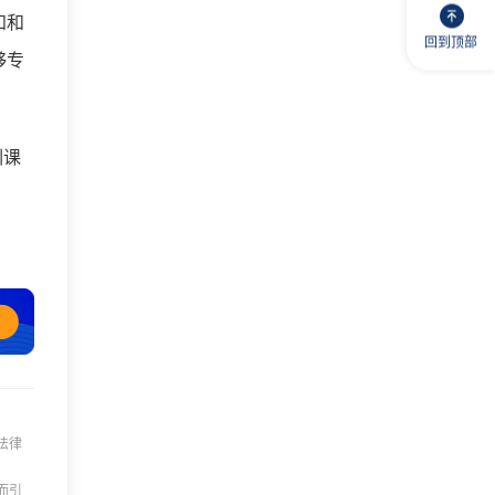
知和
回到顶部
够专
训课
法律
而引