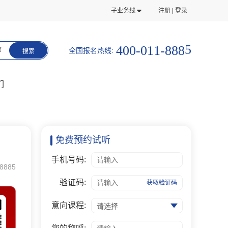
子业务线
注册 | 登录
1
0
-
1
0
4
0
-
8
8
8
5
全国报名热线:
师
搜索
们
免费预约试听
手机号码:
8885
验证码:
获取验证码
意向课程:
请选择