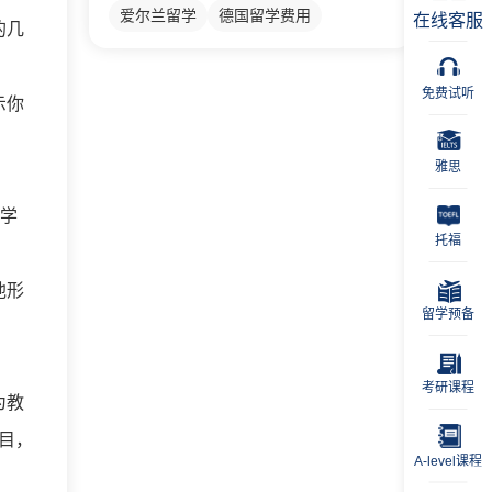
爱尔兰留学
德国留学费用
在线客服
的几
免费试听
示你
雅思
，学
托福
他形
留学预备
考研课程
为教
项目，
A-level课程