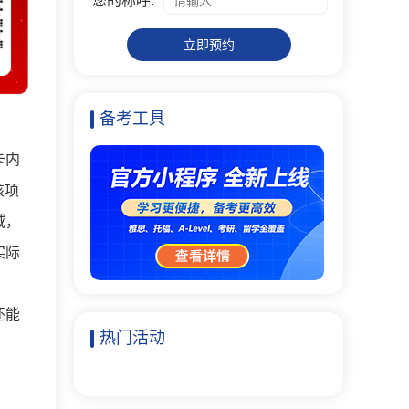
您的称呼:
立即预约
备考工具
卡内
该项
域，
实际
还能
热门活动