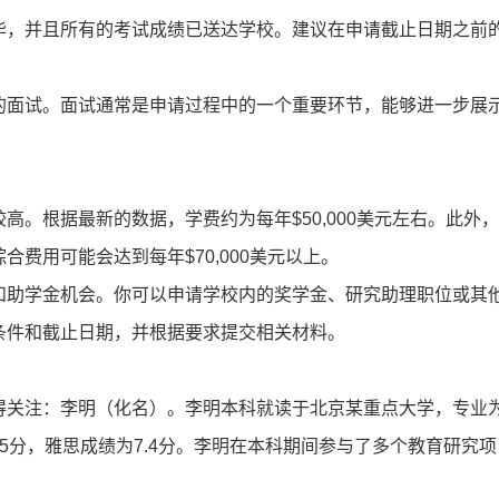
毕，并且所有的考试成绩已送达学校。建议在申请截止日期之前
。
的面试。面试通常是申请过程中的一个重要环节，能够进一步展
登录/注册
*
手机号:
高。根据最新的数据，学费约为每年$50,000美元左右。此外
费用可能会达到每年$70,000美元以上。
*
验证码:
获取验证码
和助学金机会。你可以申请学校内的奖学金、研究助理职位或其
条件和截止日期，并根据要求提交相关材料。
登录
我已阅读并同意
《用户服务条款及隐私政策》
得关注：李明（化名）。李明本科就读于北京某重点大学，专业
首次登录自动注册账号
收不到验证码?
105分，雅思成绩为7.4分。李明在本科期间参与了多个教育研究