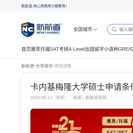
新航道-用心用情用力做教育！
全国城市
首页
雅思
托福
SAT
考研
A-Level
出国留学
小语种
GRE/
新航道
大学资讯
资讯详情
>
>
卡内基梅隆大学硕士申请条
2026-06-12 浏览：
来源：新航道官网