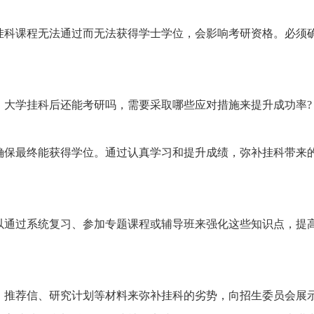
挂科课程无法通过而无法获得学士学位，会影响考研资格。必须
短信验证码登录
账号密码登录
，大学挂科后还能考研吗，需要采取哪些应对措施来提升成功率?
手机号:
资料下载
验证码:
获取验证码
手机号:
确保最终能获得学位。通过认真学习和提升成绩，弥补挂科带来
手机号:
意向课程:
请选择
验证码:
获取验证码
验证码:
获取验证码
您的称呼:
以通过系统复习、参加专题课程或辅导班来强化这些知识点，提
登录
立即下载
立即预约
我已阅读并同意
《用户服务条款及隐私政策》
、推荐信、研究计划等材料来弥补挂科的劣势，向招生委员会展
我已阅读并同意
《用户服务条款及隐私政策》
首次登录自动注册账号
收不到验证码?