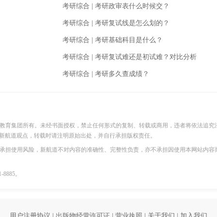
考研综合
|
考研政审表什么时候交？
考研综合
|
考研复试线是怎么划的？
考研综合
|
考研基础科目是什么？
考研综合
|
考研复试难还是初试难？对比分析
考研综合
|
考研多久查成绩？
际教育集团所有。未经书面授权，禁止任何形式的复制、转载或商用，违者将依法追究
新航道观点，转载时请注明原始出处，并自行承担版权责任。
并承担使用风险，新航道不对内容的准确性、完整性负责，亦不承担因使用本网站内容
8885。
用户注册协议
|
出版物经营许可证
|
营业执照
|
关于我们
|
加入我们