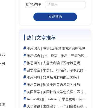
您的称呼：
立即预约
热门文章推荐
＃
雅思综合
|
英语6级没过能考雅思托福吗
＃
并不
雅思综合
|
gre、托福、雅思、三者的区别是
＃
雅思问答
|
去意大利读书要考雅思吗
应对
＃
留学综合
|
学费低、排名高、录取友好！全美最适合中产留学的8所大学
＃
雅思问答
|
普考后考雅思能出国吗？
＃
雅思口语
|
地道雅思口语发音的技巧
＃
美国留学
|
美国杜肯大学怎么样：匹兹堡百年学校的药学护理优势与申请指南
＃
A-Level综合
|
A-level 升学全攻略：从选课到学校 offer，手把手教你少走弯路​
最终
＃
大学资讯
|
出国留学，一年到底要花多少钱？留学生必看！