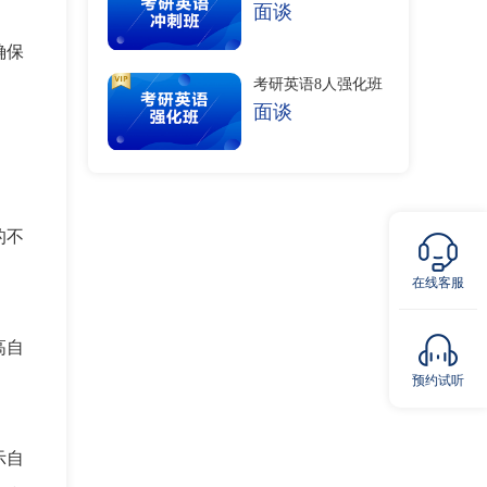
面谈
确保
考研英语8人强化班
面谈
的不
在线客服
高自
预约试听
示自