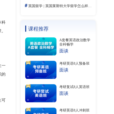
＃
英国留学
|
英国莱斯特大学留学怎么样：2026年QS第326位、DNA指纹技术发源地与申请指南
本科
课程推荐
求。
A套餐英语政治数学
全科畅学
面谈
考研英语8人预备班
生一
面谈
识的
考研复试8人英语班
面谈
生可
考研英语8人冲刺班