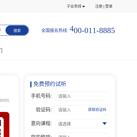
子业务线
注册 | 登录
1
1
-
0
-
4
0
0
8
8
8
5
全国报名热线:
师
搜索
们
免费预约试听
手机号码:
8885
验证码:
获取验证码
意向课程:
请选择