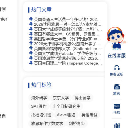
背景
热门文章
er
英国普通人生活费一年多少钱？2026年最新生活成本全解析
2026沈阳雅思一对一怎么选?本地雅思培训择校思路全梳理
英国大学成绩等级划分详情：本科与硕士学位等级详解及中英对照
英国有哪些大学：G5精英、罗素集团及热门院校详解
英国哲学博士学费：冷门专业的Funding机会与申请策略
2026天津留学机构怎么选|南开学子走访 6 家门店，新航道线下完整体验记录
。
英国斯塔福德郡大学（Staffordshire University）研究生有什么专业
英国大学成绩分abcde：学位等级与评分体系完全指南
在线客服
英国澳洲留学雅思必须6.5吗？2026年最新要求详解与替代方案
英国帝国理工学院 (Imperial College London)留学指南：2026全球第2、专业及申请全攻略
免费试听
热门标签
雅思
海外研学
东京大学
博士留学
SAT写作
非全日制研究生
托福
托福培训班
Alevel报名
英语考试
出自
雅思写作字数要求
剑桥青少