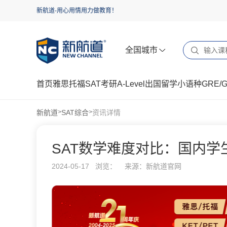
新航道-用心用情用力做教育！
全国城市
首页
雅思
托福
SAT
考研
A-Level
出国留学
小语种
GRE/
新航道
SAT综合
资讯详情
>
>
SAT数学难度对比：国内
2024-05-17 浏览：
来源：新航道官网