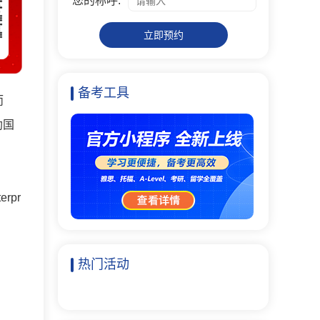
您的称呼:
立即预约
备考工具
而
助国
rpr
热门活动