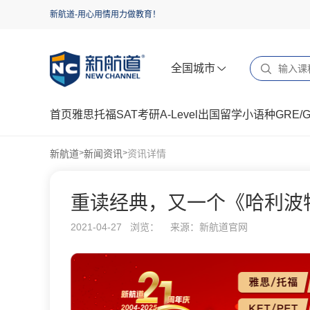
新航道-用心用情用力做教育！
全国城市
首页
雅思
托福
SAT
考研
A-Level
出国留学
小语种
GRE/
新航道
新闻资讯
资讯详情
>
>
重读经典，​又一个《哈利
2021-04-27 浏览：
来源：新航道官网