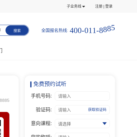
子业务线
注册 | 登录
8
8
-
8
1
4
0
0
-
0
1
5
全国报名热线:
师
搜索
们
免费预约试听
手机号码:
8885
验证码:
获取验证码
意向课程:
请选择