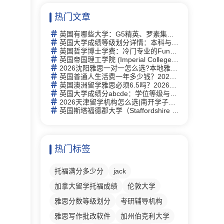
热门文章
英国有哪些大学：G5精英、罗素集团及热门院校详解
英国大学成绩等级划分详情：本科与硕士学位等级详解及中英对照
英国哲学博士学费：冷门专业的Funding机会与申请策略
英国帝国理工学院 (Imperial College London)留学指南：2026全球第2、专业及申请全攻略
2026沈阳雅思一对一怎么选?本地雅思培训择校思路全梳理
英国普通人生活费一年多少钱？2026年最新生活成本全解析
英国澳洲留学雅思必须6.5吗？2026年最新要求详解与替代方案
英国大学成绩分abcde：学位等级与评分体系完全指南
2026天津留学机构怎么选|南开学子走访 6 家门店，新航道线下完整体验记录
英国斯塔福德郡大学（Staffordshire University）研究生有什么专业
热门标签
托福满分多少分
jack
加拿大留学托福成绩
伦敦大学
雅思分数等级划分
考研辅导机构
雅思写作批改软件
加州伯克利大学