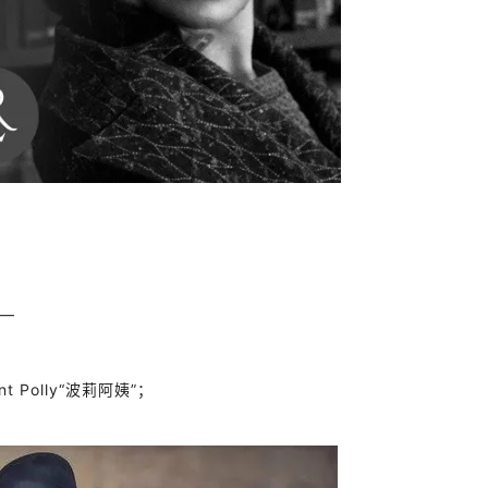
—
 Polly“波莉阿姨”；