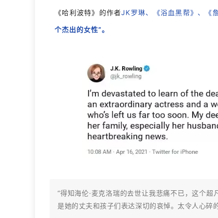
《哈利波特》的作者
JK罗琳、《浴血黑帮》、《
个杰出的女性”。
“得知海伦·麦克洛瑞的去世让我悲痛不已，这个
是她的丈夫和孩子们表达深切的哀悼。太令人心碎的