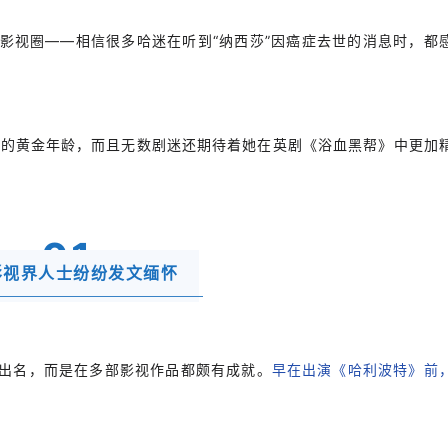
影视圈——相信很多哈迷在听到“纳西莎”因癌症去世的消息时，都
演的黄金年龄，而且无数剧迷还期待着她在英剧《浴血黑帮》中更加
0
1
影视界人士纷纷发文缅怀
出名，而是在多部影视作品都颇有成就。
早在出演《哈利波特》前