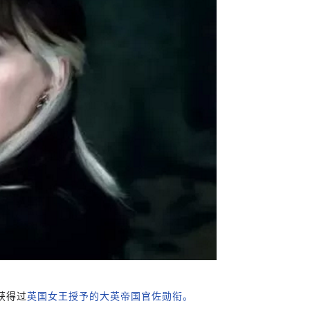
登录/注册
*
手机号:
获得过
英国女王授予的大英帝国官佐勋衔。
*
验证码:
获取验证码