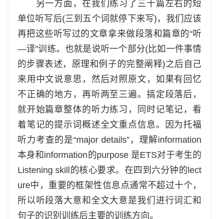
另一方面，在我们练习了三十篇左右的短
单位听写后(三到五个词就停下来写)，我们应该
再把这些听写过的文章拿来做段落和篇章的“听
—译”训练。也就是说听一个部分(比如一件事情
的步骤表述，原理和例子的完整阐释)之后自己
来用中文说意思，然后对照原文，如果有回忆
不正确的地方，再听两至三遍。搞定段落后，
就开始篇章整体的听力练习，同时记笔记，看
着笔记的提示词概述全文重点信息。因为托福
听力考查的是“major details”，理解information
本身和information的purpose 是ETS对于考生的
Listening skill的核心要求。在四到六分钟的lect
ure中，重要的框架性信息点通常不超过十个，
所以听段落大意和全文大意是我们进行词汇和
句子的识别训练后主要的训练方向。