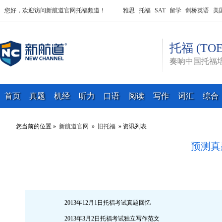
您好，欢迎访问新航道官网托福频道！
雅思
托福
SAT
留学
剑桥英语
美
托福 (TOE
奏响中国托福
首页
真题
机经
听力
口语
阅读
写作
词汇
综合
您当前的位置 »
新航道官网
»
旧托福
» 资讯列表
预测真
2013年12月15日托福考试真题回忆
2013年12月1日托福考试真题回忆
2013年3月2日托福考试独立写作范文