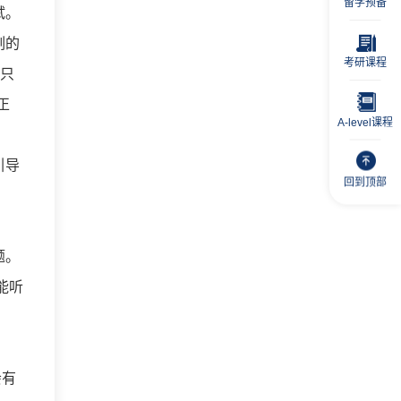
留学预备
试。
刻的
考研课程
至只
正
A-level课程
引导
回到顶部
题。
能听
会有