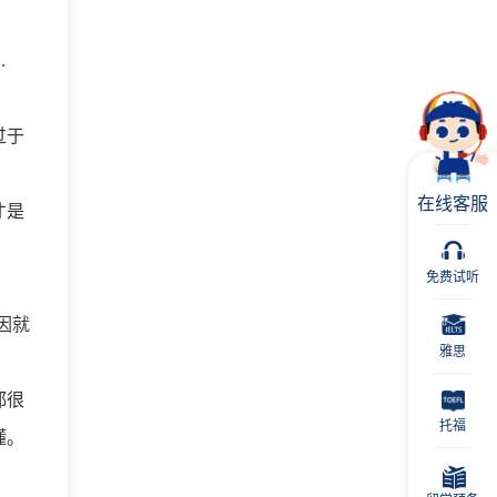
…
过于
在线客服
才是
免费试听
因就
雅思
都很
托福
懂。