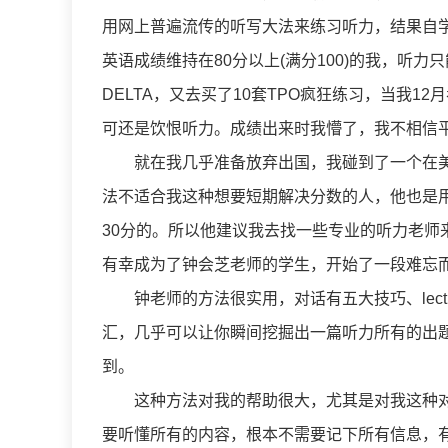
用网上普遍流传的听写大法来练习听力，结果自学
英语成绩维持在80分以上(满分100)的我，听
DELTA，又去买了10套TPO疯狂练习，当我1
可还是饮恨听力。成绩出来时我懵了，我不相信平
就在我几乎准备放弃出国，我碰到了一个在美国留
法不适合我这种想要短期解决分数的人，他也是
30分的。所以他建议我去找一些专业的听力老
有幸成为了钟会芝老师的学生，开始了一段难忘
钟老师的方法很实用，对话有五大技巧、lect
汇，几乎可以让你瞬间挖掘出一篇听力所有的出
到。
这种方法对我的帮助很大，尤其是对我这种对
要听懂所有的内容，根本不需要记下所有信息，