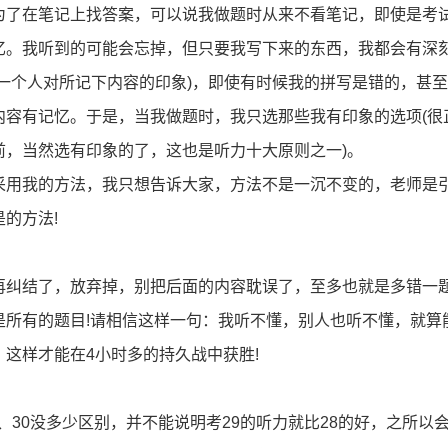
了在笔记上找答案，可以说我做题时从来不看笔记，即使是考
登录
忆。我听到的可能会忘掉，但只要我写下来的东西，我都会有深
我已阅读并同意
《用户服务条款及隐私政策》
一个人对所记下内容的印象)，即使有时候我的拼写是错的，甚
首次登录自动注册账号
收不到验证码?
内容有记忆。于是，当我做题时，我只选那些我有印象的选项(很
前，当然选有印象的了，这也是听力十大原则之一)。
用我的方法，我只想告诉大家，方法不是一沉不变的，老师是
的方法!
纠结了，放弃掉，别把后面的内容耽误了，至多也就是多错一
是所有的题目!请相信这样一句：我听不懂，别人也听不懂，就算
这样才能在4小时多的持久战中获胜!
30没多少区别，并不能说明考29的听力就比28的好，之所以