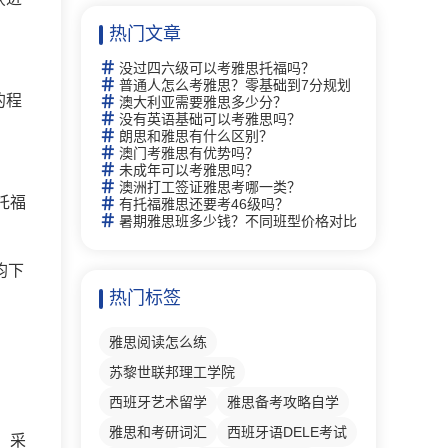
热门文章
没过四六级可以考雅思托福吗？
普通人怎么考雅思？零基础到7分规划
的程
澳大利亚需要雅思多少分？
没有英语基础可以考雅思吗？
朗思和雅思有什么区别？
澳门考雅思有优势吗？
。
未成年可以考雅思吗？
澳洲打工签证雅思考哪一类？
托福
有托福雅思还要考46级吗？
暑期雅思班多少钱？不同班型价格对比
均下
热门标签
雅思阅读怎么练
苏黎世联邦理工学院
西班牙艺术留学
雅思备考攻略自学
雅思和考研词汇
西班牙语DELE考试
，采