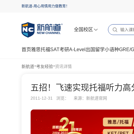
新航道-用心用情用力做教育！
全国校区
首页
雅思
托福
SAT
考研
A-Level
出国留学
小语种
GRE/
新航道
考友经验
资讯详情
>
>
五招！飞速实现托福听力高
2011-12-31 浏览：
来源：新航道官网