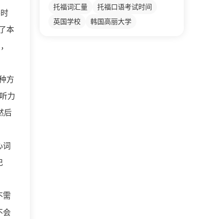
托福词汇量
托福口语考试时间
平时
英国学校
韩国高丽大学
了本
场，
种方
听力
然后
心词
记
不需
不会