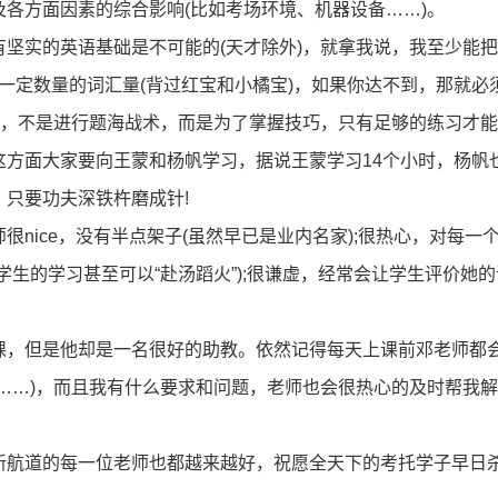
各方面因素的综合影响(比如考场环境、机器设备……)。
实的英语基础是不可能的(天才除外)，就拿我说，我至少能把
有一定数量的词汇量(背过红宝和小橘宝)，如果你达不到，那就必
)，不是进行题海战术，而是为了掌握技巧，只有足够的练习才
这方面大家要向王蒙和杨帆学习，据说王蒙学习14个小时，杨帆
只要功夫深铁杵磨成针!
ice，没有半点架子(虽然早已是业内名家);很热心，对每一
生的学习甚至可以“赴汤蹈火”);很谦虚，经常会让学生评价她
，但是他却是一名很好的助教。依然记得每天上课前邓老师都
……)，而且我有什么要求和问题，老师也会很热心的及时帮我解
航道的每一位老师也都越来越好，祝愿全天下的考托学子早日杀