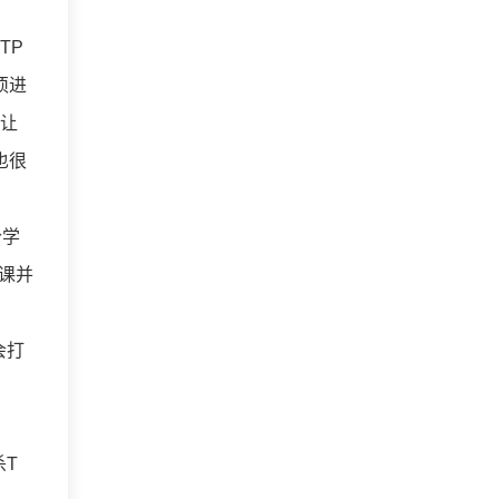
TP
须进
能让
也很
个学
的课并
会打
T