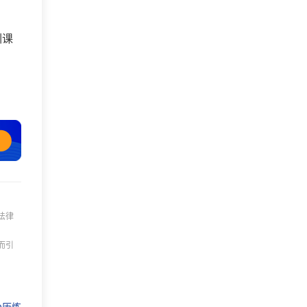
训课
法律
而引