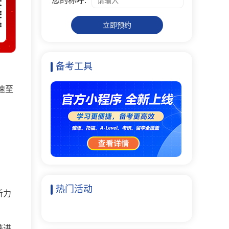
您的称呼:
立即预约
备考工具
速至
热门活动
听力
获进