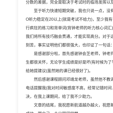
分数的差据，完全是取决于考试时的临场发挥以及
至于听力快速短期突破，我也只说一点，没有坚
O听力稳定在20以上(就是考试不给力)，至少我
行疯狂的练习和背单词(背钟老师的听力核心词汇
我们将所有技巧融会贯通，才能实现高分。对于
刻苦，事实证明他们都很强大，也印证了一句话：
是感谢部分啦，首先感谢钟会芝老师，钟老师很n
生都很关怀，无论学生成绩是好是坏(有时候为了学
给她提建议(虽然她的课已经很好了)。
然后感谢课程顾问邓靖龙老师，虽然他不教课
电话提醒我(我对时间敏感度不高，经常记错时间
决，在我上课期间，给了我不少助力。
文章的结尾，我祝愿新航道越办越火，祝愿新