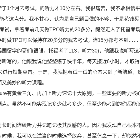
了1个月去考试，的听力才10分左右。我很痛苦，我不敢相信
力只能考这点分。我不甘心，认为是自己题目做的不够，于是花钱买
2月考试，拿着考前几天做TPO听力的20多分，毅然走入了托福考
时做TPO可以保持在20多分的我去考试，连15分都考不到……
学的哥们(很强，托福考了113，听力30)，他跟我说听写这
用听写的，他跟我说他整整练了快半年，每天接近6小时，才取得
师来进行短期突击。于是，我就抱着试一试的心态来到了新航道，
而又美妙的听力课程。
ure有黄金三角、再加上听力速记十大原则，一些重要的听力核
题点。虽然不可能实现记多少就考多少，但至少能考到的你都能
长时间连续听力并记笔记极其反感的人。因为我发现自己根本
有时候，我可以在适当的时候选择放弃，甚至休息一下，却依然