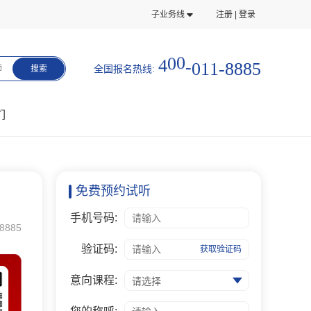
子业务线
注册 | 登录
5
8
4
0
0
-
0
1
1
-
8
8
全国报名热线:
师
搜索
们
免费预约试听
手机号码:
8885
验证码:
获取验证码
意向课程:
请选择