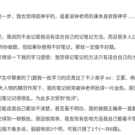
一步，我也觉得挺神乎的，或者说钟老师的课本身就很神乎…
，我说的不会记是指没有适合自己的记笔记方法。而且很多人
响到你做题，但如果你使用不好笔记，那就一定做不好题。
想说一下我的学习感悟：我觉得记笔记的方法只有适合自己的
中算差的了(跟我一批学习的还真出了不少高手 ex：王蒙、杨
登录/注册
强大人物的模范作用下，我的笔记经常被钟老师批得一片血色。原
笔记记得很乱，为此多次受到“批评”。
*
手机号:
能连我自己都说不清楚，甚至看不明白，我的做题正确率一直
的笔记得到一顿狠批，原因很简单，我发现有些地方连我自己都看不
*
验证码:
获取验证码
我不敢多说，弱弱地说3个吧，可我只错了1个(一共6题)。