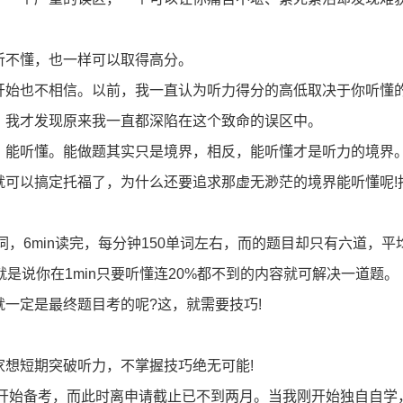
不懂，也一样可以取得高分。
始也不相信。以前，我一直认为听力得分的高低取决于你听懂
，我才发现原来我一直都深陷在这个致命的误区中。
能听懂。能做题其实只是境界，相反，能听懂才是听力的境界
以搞定托福了，为什么还要追求那虚无渺茫的境界能听懂呢!
0单词，6min读完，每分钟150单词左右，而的题目却只有六道，平
是说你在1min只要听懂连20%都不到的内容就可解决一道题。
定是最终题目考的呢?这，就需要技巧!
想短期突破听力，不掌握技巧绝无可能!
开始备考，而此时离申请截止已不到两月。当我刚开始独自自学