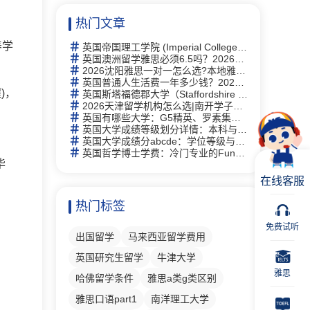
热门文章
养学
英国帝国理工学院 (Imperial College London)留学指南：2026全球第2、专业及申请全攻略
英国澳洲留学雅思必须6.5吗？2026年最新要求详解与替代方案
2026沈阳雅思一对一怎么选?本地雅思培训择校思路全梳理
英国普通人生活费一年多少钱？2026年最新生活成本全解析
)，
英国斯塔福德郡大学（Staffordshire University）研究生有什么专业
2026天津留学机构怎么选|南开学子走访 6 家门店，新航道线下完整体验记录
英国有哪些大学：G5精英、罗素集团及热门院校详解
英国大学成绩等级划分详情：本科与硕士学位等级详解及中英对照
英国大学成绩分abcde：学位等级与评分体系完全指南
英国哲学博士学费：冷门专业的Funding机会与申请策略
毕
在线客服
热门标签
免费试听
出国留学
马来西亚留学费用
英国研究生留学
牛津大学
雅思
哈佛留学条件
雅思a类g类区别
雅思口语part1
南洋理工大学