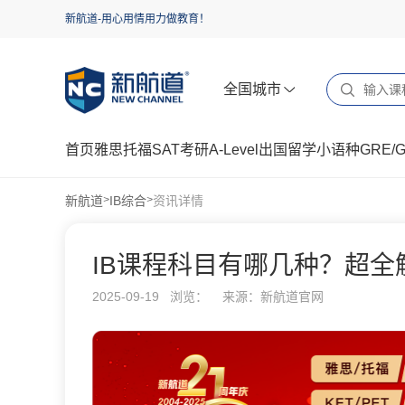
新航道-用心用情用力做教育！
全国城市
首页
雅思
托福
SAT
考研
A-Level
出国留学
小语种
GRE/
新航道
IB综合
资讯详情
>
>
IB课程科目有哪几种？超全
2025-09-19 浏览：
来源：新航道官网