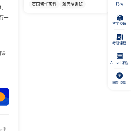
英国留学预科
雅思培训班
托福
思、
行一
留学预备
考研课程
训课
A-level课程
回到顶部
法律