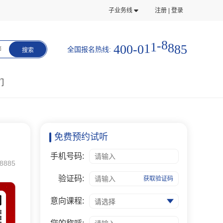
子业务线
注册 | 登录
4
0
0
-
0
1
1
-
8
8
8
5
全国报名热线:
师
搜索
们
免费预约试听
手机号码:
8885
验证码:
获取验证码
意向课程:
请选择