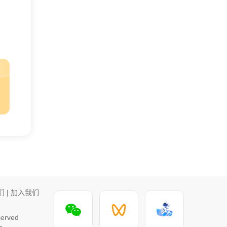
们
|
加入我们
rved