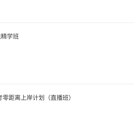
统精学班
考零距离上岸计划（直播班）
登录/注册