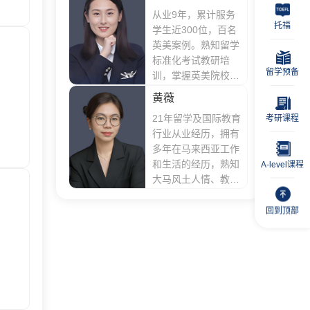
程。他擅长为学生提
从业9年，累计服务
供个性化、全方位的
托福
学生近300位，百名
留学申请服务，以为
英美案例。熟知留学
每个学生赋能为使
标准化考试教研培
命，助力学生申请牛
留学预备
训，掌握英美院校申
剑等世界大学。
请流程和录取标准，
黄薇
有留学整体规划、活
21年留学及国际教育
考研课程
动规划、备考辅导的
行业从业经历，拥有
丰富经验。善于应用
多年在马来西亚工作
教育心理学知识到学
和生活的经历，熟知
A-level课程
生留学规划中，探讨
大马风土人情、教育
家庭教育、学校教
体系，给予留学家庭
育、社会教育等，达
专业的学习和生活指
回到顶部
到帮助学生面对成
导。
长、留学申请过程中
的各项挑战和问题。