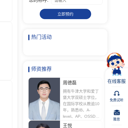
您的称呼:
立即预约
热门活动
师资推荐
在线客服
周德磊
拥有牛津大学和爱丁
堡大学双硕士学位，
免费试听
在国际学校从教逾10
年，熟悉IB、A-
level、AP、OSSD、
雅思
DSE等多种国际课
王悦