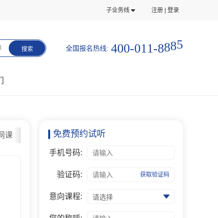
子业务线
注册 | 登录
4
0
0
-
0
1
1
-
8
8
8
5
全国报名热线:
师
搜索
们
免费预约试听
网课
手机号码:
验证码:
获取验证码
意向课程:
请选择