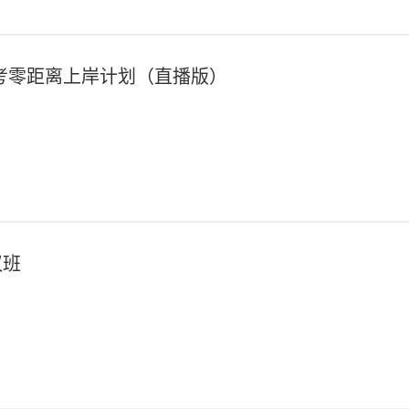
*
手机号:
*
验证码:
获取验证码
考零距离上岸计划（直播版）
登录
我已阅读并同意
《用户服务条款及隐私政策》
首次登录自动注册账号
收不到验证码?
议班