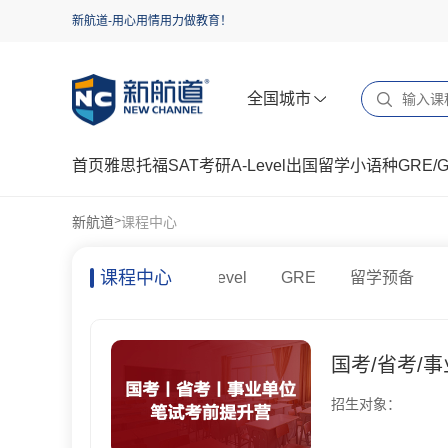
新航道-用心用情用力做教育！
全国城市
首页
雅思
托福
SAT
考研
A-Level
出国留学
小语种
GRE/
新航道
课程中心
>
课程中心
托福
SAT
考研
A-level
GRE
留学预备
国考/省考/
招生对象：