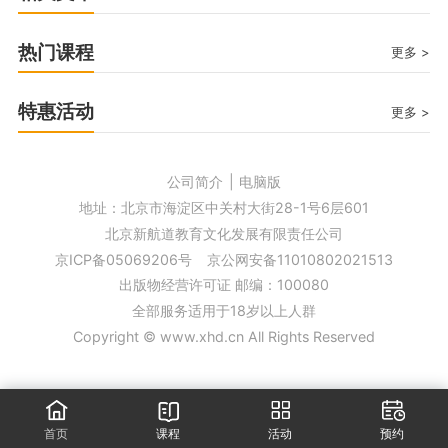
热门课程
更多 >
特惠活动
更多 >
公司简介
|
电脑版
地址：北京市海淀区中关村大街28-1号6层601
北京新航道教育文化发展有限责任公司
京ICP备05069206号
京公网安备11010802021513
出版物经营许可证 邮编：100080
全部服务适用于18岁以上人群
Copyright © www.xhd.cn All Rights Reserved
取消
取消
取消
取消
确定
确定
确定
确定
首页
课程
活动
预约