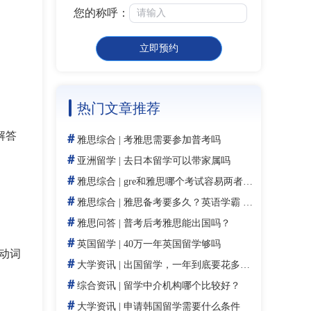
您的称呼：
立即预约
热门文章推荐
解答
＃
雅思综合
|
考雅思需要参加普考吗
＃
亚洲留学
|
去日本留学可以带家属吗
＃
雅思综合
|
gre和雅思哪个考试容易两者之间有什么区别
＃
雅思综合
|
雅思备考要多久？英语学霸 vs 小白，你的专属时间规划来了！
＃
雅思问答
|
普考后考雅思能出国吗？
＃
英国留学
|
40万一年英国留学够吗
动词
＃
大学资讯
|
出国留学，一年到底要花多少钱？留学生必看！
＃
综合资讯
|
留学中介机构哪个比较好？
＃
大学资讯
|
申请韩国留学需要什么条件