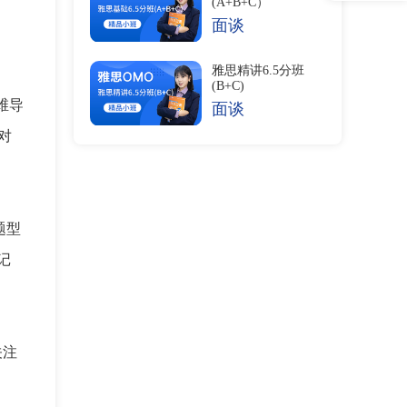
(A+B+C）
面谈
雅思精讲6.5分班
(B+C)
思维导
面谈
昔对
题型
记
关注