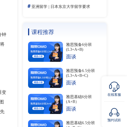
＃
亚洲留学
|
日本东京大学留学要求
课程推荐
分钟
，将
雅思预备6分班
(L3+A+B)
面谈
雅思预备6.5分班
(L3+A+B+C)
面谈
重变
在线客服
雅思基础6分班
(A+B）
导图
面谈
优先
预约试听
雅思基础6.5分班