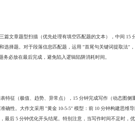
钟完成三篇文章题型扫描（优先处理有填空匹配题的文本），中间 15 
断和选择题。对于段落信息匹配题，运用 "首尾句关键词提取法"
ding 题务必放在最后完成，避免陷入逻辑陷阱消耗时间。
短信验证码登录
账号密码登录
手机号:
资料下载
验证码:
获取验证码
手机号:
手机号:
分析图表特征（极值、趋势、异常点），15 分钟完成写作（动态图侧
意向课程:
请选择
验证码:
获取验证码
验证码:
获取验证码
。大作文采用 "黄金 10-5-5" 模型：前 10 分钟构建思维
您的称呼:
主体段，最后 5 分钟优化开头结尾。特别注意，当写作时间不足时，
登录
立即下载