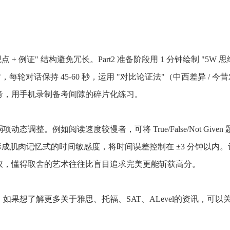
立即预约
我已阅读并同意
《用户服务条款及隐私政策》
我已阅读并同意
《用户服务条款及隐私政策》
首次登录自动注册账号
收不到验证码?
点 + 例证" 结构避免冗长。Part2 准备阶段用 1 分钟绘制 "5W 
每轮对话保持 45-60 秒，运用 "对比论证法"（中西差异 / 今
模考，用手机录制备考间隙的碎片化练习。
例如阅读速度较慢者，可将 True/False/Not Given 
形成肌肉记忆式的时间敏感度，将时间误差控制在 ±3 分钟以内。
仪，懂得取舍的艺术往往比盲目追求完美更能斩获高分。
想了解更多关于雅思、托福、SAT、ALevel的资讯，可以