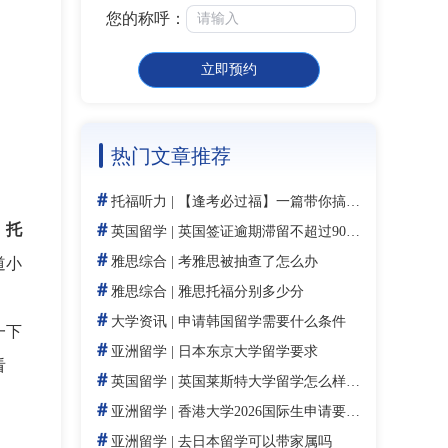
您的称呼：
立即预约
热门文章推荐
＃
托福听力
|
【逢考必过福】一篇带你搞定托福听力备考
＃
：
托
英国留学
|
英国签证逾期滞留不超过90天会怎样？后果与应对措施详解
＃
雅思综合
|
考雅思被抽查了怎么办
道小
＃
雅思综合
|
雅思托福分别多少分
＃
大学资讯
|
申请韩国留学需要什么条件
一下
＃
亚洲留学
|
日本东京大学留学要求
看
＃
英国留学
|
英国莱斯特大学留学怎么样：2026年QS第326位、DNA指纹技术发源地与申请指南
＃
亚洲留学
|
香港大学2026国际生申请要求全面更新，多专业门槛大幅提升！
＃
亚洲留学
|
去日本留学可以带家属吗