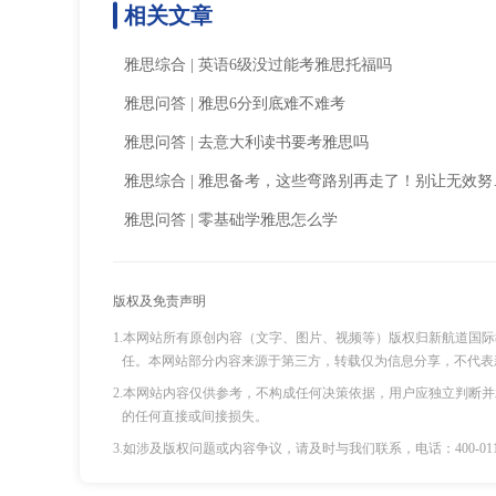
相关文章
雅思综合
|
英语6级没过能考雅思托福吗
雅思问答
|
雅思6分到底难不难考
雅思问答
|
去意大利读书要考雅思吗
雅思综合
|
雅思备考，这些弯路别再走了！别让无效努力拖垮雅思成绩！
雅思问答
|
零基础学雅思怎么学
版权及免责声明
1.本网站所有原创内容（文字、图片、视频等）版权归新航道国
任。本网站部分内容来源于第三方，转载仅为信息分享，不代表
2.本网站内容仅供参考，不构成任何决策依据，用户应独立判断
的任何直接或间接损失。
3.如涉及版权问题或内容争议，请及时与我们联系，电话：400-011-