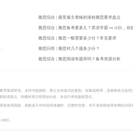
雅思综合
|
最受雇主青睐的港校雅思要求盘点
雅思综合
|
雅思备考要多久？英语学霸 vs 小白，你的专属时间规划来了
雅思综合
|
雅思一般需要多少分？常见要求
雅思问答
|
雅思对几个题多少分？
雅思综合
|
雅思阅读有题库吗？备考资源分析
际教育集团所有。未经书面授权，禁止任何形式的复制、转载或商用，违者将依法追究
新航道观点，转载时请注明原始出处，并自行承担版权责任。
并承担使用风险，新航道不对内容的准确性、完整性负责，亦不承担因使用本网站内容
8885。