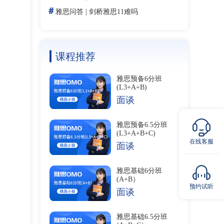
＃
雅思问答
|
剑桥雅思11难吗
课程推荐
雅思预备6分班
(L3+A+B)
面谈
雅思预备6.5分班
(L3+A+B+C)
在线客服
面谈
雅思基础6分班
(A+B）
预约试听
面谈
雅思基础6.5分班