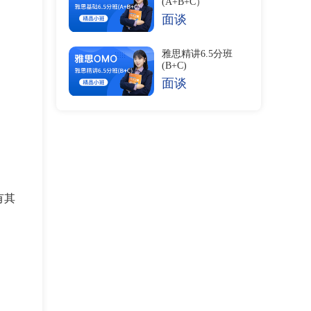
(A+B+C）
面谈
雅思精讲6.5分班
(B+C)
面谈
有其