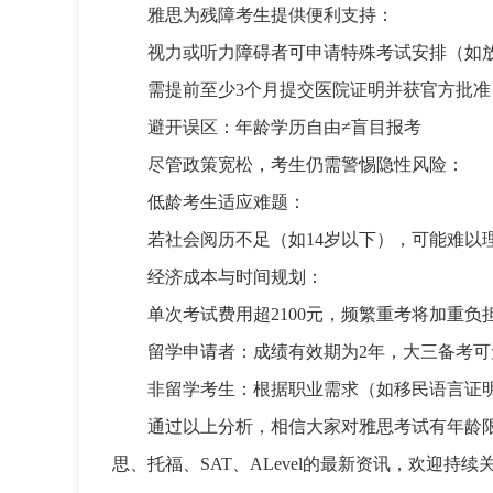
雅思为残障考生提供便利支持：
视力或听力障碍者可申请特殊考试安排（如
需提前至少3个月提交医院证明并获官方批准，
避开误区：年龄学历自由≠盲目报考
尽管政策宽松，考生仍需警惕隐性风险：
低龄考生适应难题：
若社会阅历不足（如14岁以下），可能难以理解写作中“gov
经济成本与时间规划：
单次考试费用超2100元，频繁重考将加重
留学申请者：成绩有效期为2年，大三备考
非留学考生：根据职业需求（如移民语言证
通过以上分析，相信大家对雅思考试有年龄
思、托福、SAT、ALevel的最新资讯，欢迎持