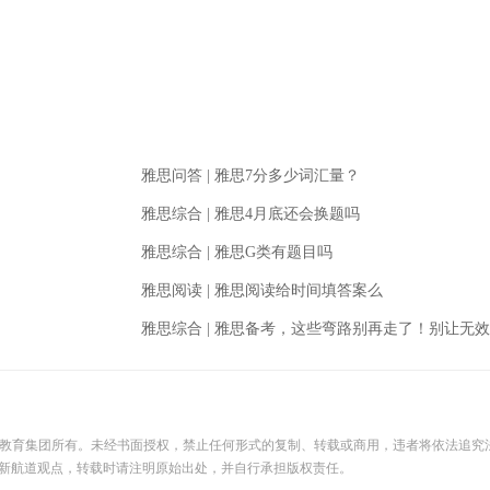
雅思问答
|
雅思7分多少词汇量？
雅思综合
|
雅思4月底还会换题吗
雅思综合
|
雅思G类有题目吗
雅思阅读
|
雅思阅读给时间填答案么
雅思综合
|
雅思备考，这些弯路别再走了！别让无效努力拖垮雅思成
际教育集团所有。未经书面授权，禁止任何形式的复制、转载或商用，违者将依法追究
新航道观点，转载时请注明原始出处，并自行承担版权责任。