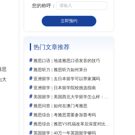
您的称呼：
立即预约
热门文章推荐
＃
雅思口语
|
地道雅思口语发音的技巧
＃
雅思
雅思听力
|
雅思听力如何算分
＃
亚洲留学
|
去日本留学可以带家属吗
为大
＃
亚洲留学
|
日本留学院校挑选指南
＃
美国留学
|
美国西北大学留学怎么样：全美Top 6的私立豪门与传媒工程的圣殿
＃
雅思问答
|
如何在澳门考雅思
＃
雅思综合
|
考雅思需要参加普考吗
＃
雅思综合
|
雅思VS托福改革后深度对比，哪个更容易考出分？
＃
英国留学
|
40万一年英国留学够吗