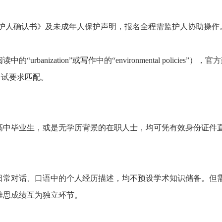
人监护人确认书》及未成年人保护声明，报名全程需监护人协助操作
nization”或写作中的“environmental policies”），官
考试要求匹配。
短信验证码登录
账号密码登录
：
手机号:
资料下载
高中毕业生，或是无学历背景的在职人士，均可凭有效身份证件
验证码:
获取验证码
手机号:
手机号:
意向课程:
请选择
验证码:
获取验证码
验证码:
获取验证码
日常对话、口语中的个人经历描述，均不预设学术知识储备。但
您的称呼:
雅思成绩互为独立环节。
登录
立即下载