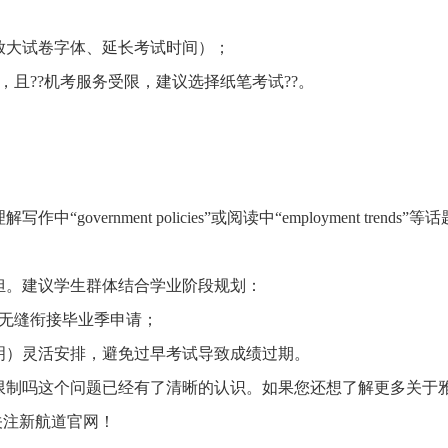
立即预约
我已阅读并同意
《用户服务条款及隐私政策》
放大试卷字体、延长考试时间）；
我已阅读并同意
《用户服务条款及隐私政策》
首次登录自动注册账号
收不到验证码?
且??机考服务受限，建议选择纸笔考试??。
ernment policies”或阅读中“employment trends”等
负担。建议学生群体结合学业阶段规划：
可无缝衔接毕业季申请；
明）灵活安排，避免过早考试导致成绩过期。
限制吗这个问题已经有了清晰的认识。如果您还想了解更多关于
续关注新航道官网！