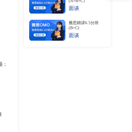
(A+B+C）
面谈
雅思精讲6.5分班
(B+C)
面谈
话题；
雅