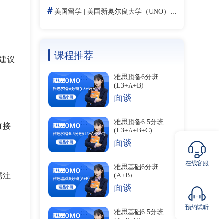
＃
美国留学
|
美国新奥尔良大学（UNO）学费：2026年费用详解、奖学金与性价比指南
。
课程推荐
方建议
雅思预备6分班
(L3+A+B)
面谈
雅思预备6.5分班
直接
(L3+A+B+C)
面谈
在线客服
雅思基础6分班
(A+B）
需注
面谈
预约试听
雅思基础6.5分班