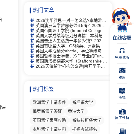
热门文章
分
2026沈阳雅思一对一怎么选?本地雅思培训择校思路全梳理
英国澳洲留学雅思必须6.5吗？2026年最新要求详解与替代方案
英国帝国理工学院 (Imperial College London)留学指南：2026全球第2、专业及申请全攻略
英国大学成绩等级划分详情：本科与硕士学位等级详解及中英对照
在线客服
英国普通人生活费一年多少钱？2026年最新生活成本全解析
英国有哪些大学：G5精英、罗素集团及热门院校详解
英国大学成绩分abcde：学位等级与评分体系完全指南
英国哲学博士学费：冷门专业的Funding机会与申请策略
免费试听
英国斯塔福德郡大学（Staffordshire University）研究生有什么专业
2026天津留学机构怎么选|南开学子走访 6 家门店，新航道线下完整体验记录
雅思
热门标签
托福
欧洲留学申请条件
斯坦福大学
训课
俄罗斯留学签证
香港大学
留学预备
英国留学家庭攻略
斯特拉斯堡大学
本科留学申请材料
托福考试报名