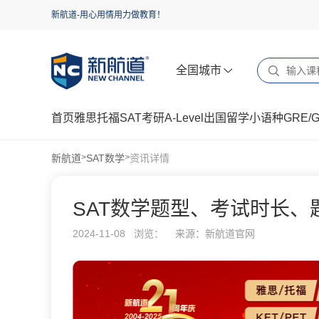
新航道-用心用情用力做教育！
全国城市
首页
雅思
托福
SAT
考研
A-Level
出国留学
小语种
GRE/
新航道
SAT数学
资讯详情
>
>
SAT数学题型、考试时长、
2024-11-08 浏览：
来源：新航道官网