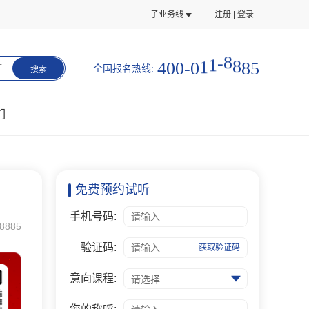
子业务线
注册 | 登录
5
4
0
0
-
0
1
1
-
8
8
8
全国报名热线:
师
搜索
们
免费预约试听
手机号码:
8885
验证码:
获取验证码
意向课程:
请选择