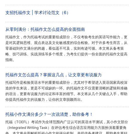
支招托福作文 | 学术讨论范文（6）
从零到满分：托福作文怎么提高的全面指南
托福作文，作为托福考试的重要组成部分，不仅考验考生的英语写作能力，更
是对其逻辑思维、观点表达及文化敏感度的综合检验。对于许多考生而言，从
零基础到作文满分的跨越，看似遥不可及，实则有迹可循。本文将从备考策
略、技巧训练、实战演练等多个维度，为考生们提供一份全面的托福作文提高
指南。
托福作文怎么提高？掌握这几点，让文章更有说服力
托福写作是检验英语水平的重要组成部分，尤其对于希望进入英语国家高校深
造的学生来说，更是不可或缺的一环。的托福作文不仅需要清晰的逻辑和准确
的语法，更要有说服力的论证和丰富的细节。本文将从几个关键点入手，帮助
你提高托福作文的说服力，让你的文章脱颖而出。
托福小作文满分多少？一次说清楚，助你备考！
托福（TOEFL）考试作为全球范围内广泛认可的英语水平测试，其小作文部分
（Integrated Writing Task）在评估考生综合语言应用能力方面扮演着重要角
色。本文将全面解析托福小作文的评分机制，并提供备考建议，帮助考生更好