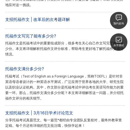
地应对这一挑战。
支招托福作文 | 改革后的次考题详解
预约咨询
托福作文写完了能有多少分?
托福作文是托福考试中的重要组成部分，很多考生关心自己作文写完了能得多
水平测试
少分。本文将详细解析托福作文评分标准，帮助考生更好地了解托福作文得分
情况。
托福作文满分多少分?
托福考试（Test of English as a Foreign Language，简称TOEFL）是针对非
英语母语者设计的一种英语水平测试，广泛应用于世界各地的大学、研究生院
以及职业认证机构。其中，作文部分是托福考试中评估考生英语写作能力的重
要一环。那么，托福作文满分多少分呢？本文将详细解答这一问题，并介绍托
福作文评分的相关细节。
支招托福作文 | 3月16日学术讨论范文
分享托福考试真题范文。每一篇范*都经由专业团队反复校对，最终外教审查
定稿。每个月还有详细的范文批注哦，快快学起来！