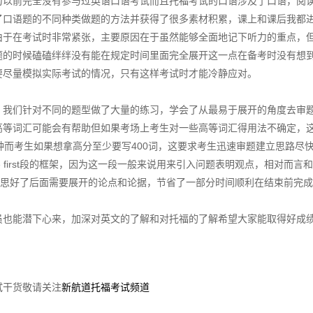
以前完全没有参与过英语口语考试而且托福考试的口语涉及了口语，阅
了口语题的不同种类做题的方法并获得了很多素材积累，课上和课后我都
由于在考试时非常紧张，主要原因在于虽然能够全面地记下听力的重点，
题的时候磕磕绊绊没有能在规定时间里面完全展开这一点在备考时没有想
要尽量模拟实际考试的情况，只有这样考试时才能冷静应对。
我们针对不同的题型做了大量的练习，学会了从最易于展开的角度去审
高等词汇可能会有帮助但如果考场上考生对一些高等词汇得用法不确定，
钟而考生如果想拿高分至少要写400词，这要求考生迅速审题建立思路尽
 first段的框架，因为这一段一般来说用来引入问题表明观点，相对而言
的同时构思好了后面需要展开的论点和论据，节省了一部分时间顺利在结束前完
登录/注册
也能潜下心来，加深对英文的了解和对托福的了解希望大家能取得好成
*
手机号:
*
验证码:
获取验证码
试干货敬请关注
新航道托福考试频道