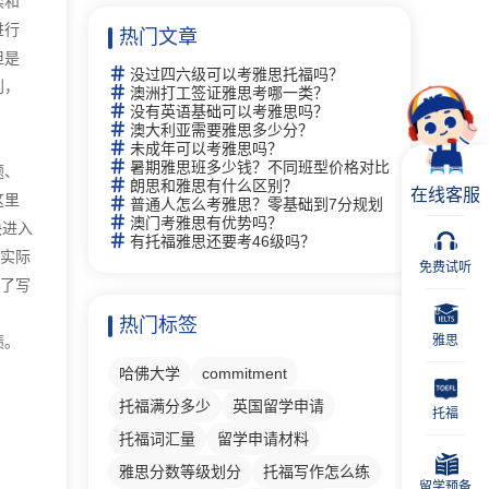
读和
进行
热门文章
但是
没过四六级可以考雅思托福吗？
到，
澳洲打工签证雅思考哪一类？
没有英语基础可以考雅思吗？
澳大利亚需要雅思多少分？
未成年可以考雅思吗？
暑期雅思班多少钱？不同班型价格对比
题、
朗思和雅思有什么区别？
在线客服
这里
普通人怎么考雅思？零基础到7分规划
澳门考雅思有优势吗？
快进入
有托福雅思还要考46级吗？
和实际
免费试听
成了写
热门标签
绩。
雅思
哈佛大学
commitment
托福满分多少
英国留学申请
托福
托福词汇量
留学申请材料
雅思分数等级划分
托福写作怎么练
留学预备