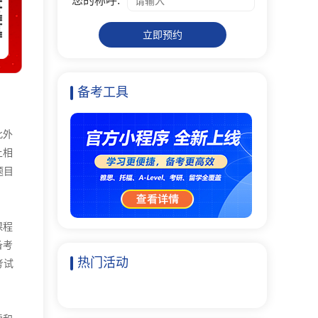
您的称呼:
立即预约
备考工具
此外
上相
题目
课程
备考
热门活动
考试