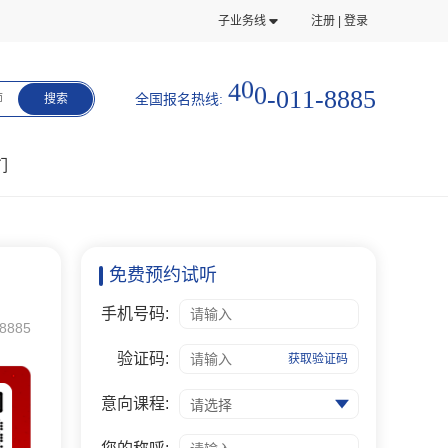
子业务线
注册 | 登录
8
-
1
8
1
4
0
0
-
0
8
5
全国报名热线:
师
搜索
们
免费预约试听
手机号码:
8885
验证码:
获取验证码
意向课程:
请选择