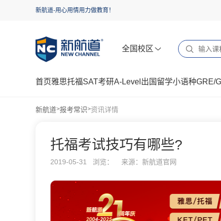
新航道-用心用情用力做教育！
全国校区
首页
雅思
托福
SAT
考研
A-Level
出国留学
小语种
GRE/
新航道
报考常识
资讯详情
>
>
托福考试技巧有哪些?
2019-05-31 浏览：
来源：新航道官网