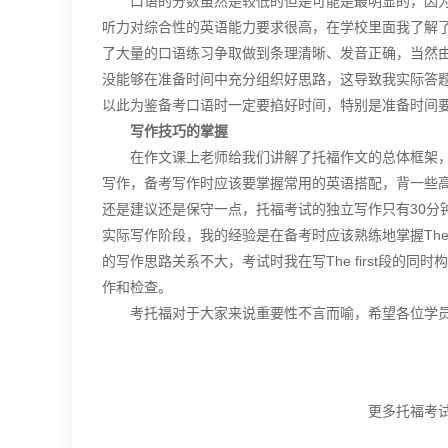
口语的分数虽然是较低的但是可能是最明显的，因为
听力对综合性的英语能力要求很高，在学校里面我了解
了大量的口语练习争取做到条理清晰、发音正确，当然
没能够在准备时间中充分组织好思路，这导致我实际答
以此为鉴备考口语时一定要掐好时间，特别是准备时间
写作技巧的掌握
在作文课上老师给我们讲解了托福作文的总体框架，
写作，备考写作时应该要掌握常用的英语搭配，背一些
还是建议还是保守一点，托福考试的独立写作只有30分
实际写作阶段，我的经验是在备考时应该熟练地掌握The
的写作思路关系不大，考试时我在写The first段
作和检查。
考托福对于大家来说重要性不言而喻，希望各位学员
更多托福考