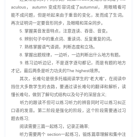
aculous， autumn 变成形容词成了autumnal， 用眼睛看可
能不成问题，但是听起来由于重音的变化，发而成了生词。
再次证明词一定要音形同步，及眼睛和耳朵同步。
5. 掌握美音发音特点，注意连读、吞音、音变。
6. 辨别句子中的重点词、重读词、反复重复的词。
7. 熟练掌握语气语调，判断态度和立场。
8. 掌握出题规律，一边听，一边判断出什么地方有题。
9. 练习边听边记，不是逐字逐句都记，而是有题的地方
才记，最后两条是听力功夫的The highest境界。
其次，长难句是很多托福阅读学生的“老大难”，在阅读中
挡住大多数学生的去路，要通过读长难句的翻译和解析，读
懂长难句，做到了解句式结构以及句子的深层含义;
听力的跟读不但可以练习听力的辨音同时可以练习纠正
口语的发音。第二阶段是强化的阶段，这个阶段需要通过习
题去练习;
阅读需要三篇一起练习，记录正确率;
听力需要两个 section一起练习，锻炼篇章理解和集中注