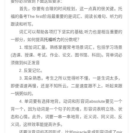
要你必须做到下面这些要求：
首先，你要有合理的时间规划，这一点真的很关键。托
福的备考The first阶段最重要的是词汇、阅读长难句、听力的
跟读和听写。
词汇可以帮助各项打下坚实的基础;听力也是相当重要的
一部分，如何提高
托福听力
的分数呢？
1. 增加词汇量。熟练掌握常考场景词汇，包括学习场景
(选课、授课、考试、作业、论文、图书馆、科目)。背单词必
须做到纠正发音
2. 反复记忆。
3. 耳朵熟悉。考生之所以觉得听不懂，一是生词太多，
即便语速再慢，还是不知所云。二是速度跟不上，听起来跟
一锅粥似的。
4. 单词要有选择地背。动词和形容词absolute要见一个
背一个，因为动词是一个句子的灵魂，形容词表明立场、状
态和心情。此外，词要一串一串地背，近义词、同义词、反
义词，这样效率能提高许多。
还要注意词的不同形式，比如miracle变成形容词成了mir