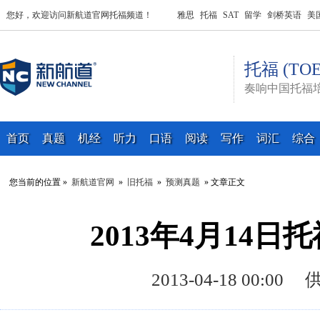
您好，欢迎访问新航道官网托福频道！
雅思
托福
SAT
留学
剑桥英语
美
托福 (TOE
奏响中国托福
首页
真题
机经
听力
口语
阅读
写作
词汇
综合
您当前的位置 »
新航道官网
»
旧托福
»
预测真题
» 文章正文
2013年4月14
2013-04-18 00: