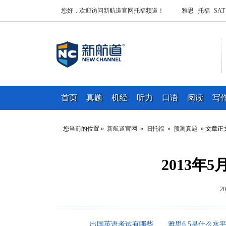
您好，欢迎访问新航道官网托福频道！
雅思
托福
SAT
首页
真题
机经
听力
口语
阅读
写
您当前的位置 »
新航道官网
»
旧托福
»
预测真题
» 文章正
2013年
2
出国英语考试有哪些
雅思6.5是什么水