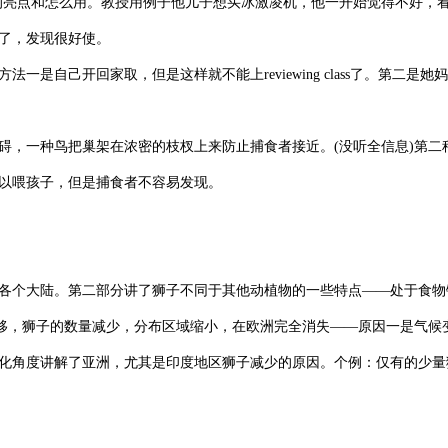
品的亮点和怎么用。教授用例子他儿子想买冰激凌机，他一开始觉得不好，
了，发现很好使。
自己开回家取，但是这样就不能上reviewing class了。第二是她
，一种鸟把巢架在浓密的枝杈上来防止捕食者接近。(没听全信息)第二
以喂孩子，但是捕食者不容易发现。
个大陆。第二部分讲了狮子不同于其他动植物的一些特点——处于食物
推移，狮子的数量减少，分布区域缩小，在欧洲完全消失——原因一是气候
化角度讲解了亚洲，尤其是印度地区狮子减少的原因。个例：仅有的少量