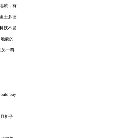
解地质，有
亚里士多德
科技不发
和地貌的
现另一科
would buy
而且柜子