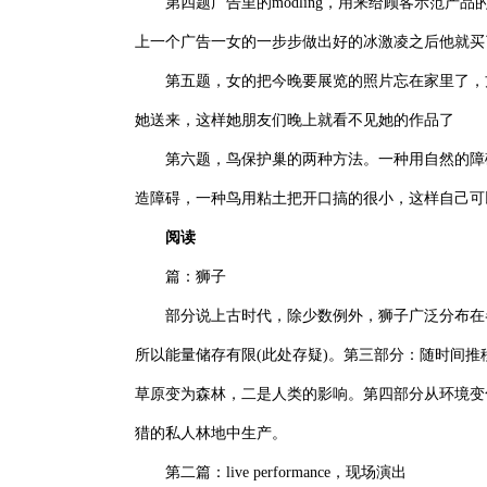
第四题广告里的modling，用来给顾客示范产
上一个广告一女的一步步做出好的冰激凌之后他就买
第五题，女的把今晚要展览的照片忘在家里了，方法一是
她送来，这样她朋友们晚上就看不见她的作品了
第六题，鸟保护巢的两种方法。一种用自然的障碍
造障碍，一种鸟用粘土把开口搞的很小，这样自己可
阅读
篇：狮子
部分说上古时代，除少数例外，狮子广泛分布在各
所以能量储存有限(此处存疑)。第三部分：随时间
草原变为森林，二是人类的影响。第四部分从环境变
猎的私人林地中生产。
第二篇：live performance，现场演出