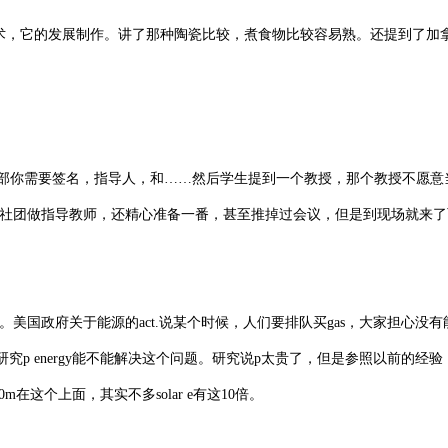
普遍形式的艺术，它的发展制作。讲了那种陶瓷比较，煮食物比较容易熟。还提到了加
部你需要签名，指导人，和……然后学生提到一个教授，那个教授不愿意
某个社团做指导教师，还精心准备一番，甚至推掉过会议，但是到现场就来
olicy的发展。美国政府关于能源的act.说某个时候，人们要排队买gas，大家担心没
研究p energy能不能解决这个问题。研究说p太贵了，但是参照以前的经
这个上面，其实不多solar e有这10倍。