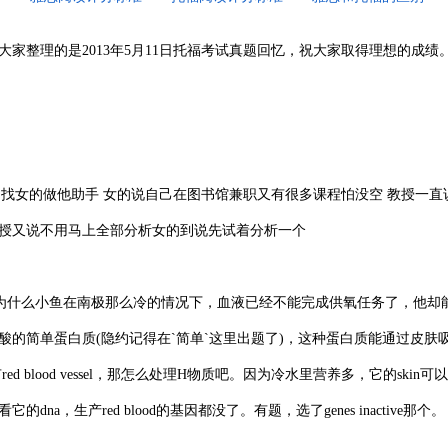
大家整理的是2013年5月11日托福考试真题回忆，祝大家取得理想的成绩
 找女的做他助手 女的说自己在图书馆兼职又有很多课程怕没空 教授一直
ay 教授又说不用马上全部分析女的到说先试着分析一个
的是为什么小鱼在南极那么冷的情况下，血液已经不能完成供氧任务了，他却
的简单蛋白质(隐约记得在`简单`这里出题了)，这种蛋白质能通过皮肤
blood vessel，那怎么处理H物质吧。因为冷水里营养多，它的skin可
，生产red blood的基因都没了。有题，选了genes inactive那个。