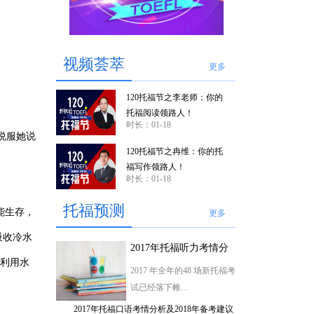
。
视频荟萃
更多
120托福节之李老师：你的
托福阅读领路人！
时长：01-18
说服她说
120托福节之冉维：你的托
福写作领路人！
时长：01-18
托福预测
能生存，
更多
吸收冷水
2017年托福听力考情分
析及2018年备考建议
以利用水
2017 年全年的48 场新托福考
试已经落下帷...
2017年托福口语考情分析及2018年备考建议