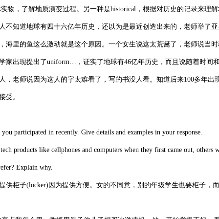
实物，了解地质演变过程。另一种是historical，根据对历史的记录来理
l的。老师说古人不知道地球有四十六亿年历史，还以为是最近创造出来的，老师举了
，海里的鱼这么激动就是这个原因。一个女生说这太荒诞了，老师说当时
家出现提出了uniform…，证实了地球有46亿年历史，而且说随着时间
人，老师说因为这人的字太难看了，写的书没人看。知道后来100多年出
接受。
ou participated in recently. Give details and examples in your response.
ch products like cellphones and computers when they first came out, others 
refer? Explain why.
子(locker)因为提供方便。女的不同意，别的年级学生也要柜子，