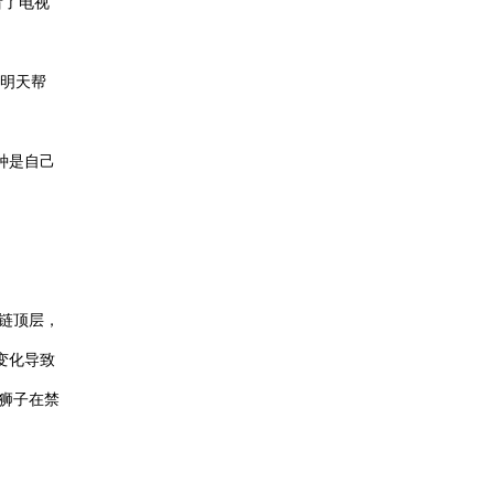
看了电视
妈明天帮
种是自己
链顶层，
变化导致
狮子在禁