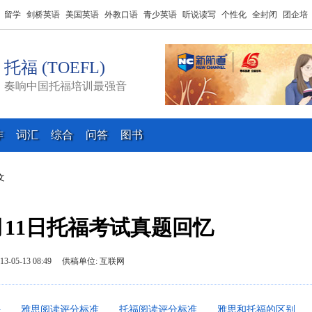
留学
剑桥英语
美国英语
外教口语
青少英语
听说读写
个性化
全封闭
团企培
托福 (TOEFL)
奏响中国托福培训最强音
作
词汇
综合
问答
图书
文
5月11日托福考试真题回忆
013-05-13 08:49 供稿单位: 互联网
平
雅思阅读评分标准
托福阅读评分标准
雅思和托福的区别