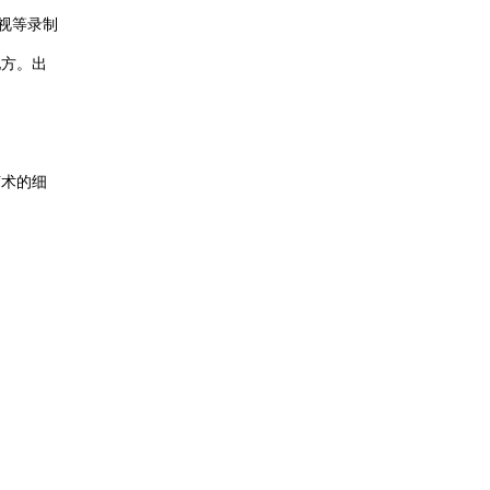
电视等录制
地方。出
艺术的细