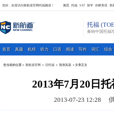
您好，欢迎访问新航道官网托福频道！
雅思
托福
SAT
留学
剑桥英语
美
托福 (TOE
奏响中国托福
首页
真题
机经
听力
口语
阅读
写作
词汇
综合
您当前的位置 »
新航道官网
»
旧托福
»
预测真题
» 文章正文
2013年7月20
2013-07-23 12: