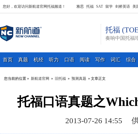
您好，欢迎访问新航道官网托福频道！
雅思
托福
SAT
留学
剑桥英语
美
托福 (TOE
奏响中国托福
首页
真题
机经
听力
口语
阅读
写作
词汇
综合
您当前的位置 »
新航道官网
»
旧托福
»
预测真题
» 文章正文
托福口语真题之Which do 
2013-07-26 14: