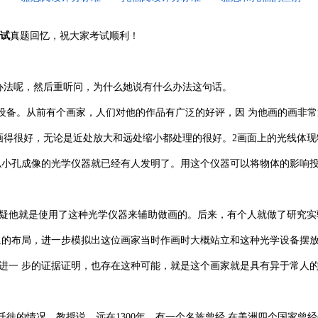
试
真题回忆，祝大家考试顺利！
办法呢，然后重听问，为什么她说有什么办法这句话。
设备。从前有个画家，人们对他的作品有广泛的好评，因 为他画的画非常
画得很好，无论是近处放大和远处缩小都处理的很好。2画面上的光线体现
似小孔成像的光学仪器就已经有人发明了。用这个仪器可以将物体的影响
他就是使用了这种光学仪器来辅助做画的。后来，有个人就做了研究实
里的布局，进一步模拟出这位画家当时作画时大概站立和这种光学设备摆
进一 步的证据证明，也存在这种可能，就是这个画家就是具有异于常人
徙的情况。教授说，远在1300年，有一个名族曾经 在美洲四个国家曾