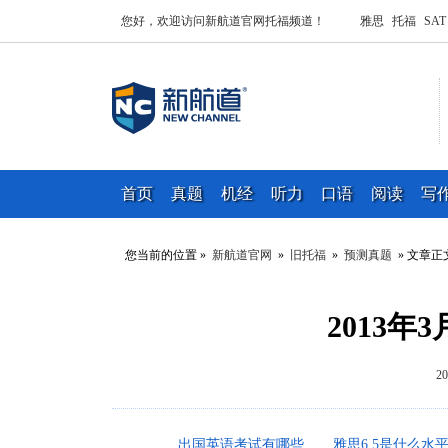
您好，欢迎访问新航道官网托福频道！
雅思
托福
SAT
首页
真题
机经
听力
口语
阅读
写
您当前的位置 »
新航道官网
»
旧托福
»
预测真题
» 文章正
2013
2
出国英语考试有哪些
雅思6.5是什么水