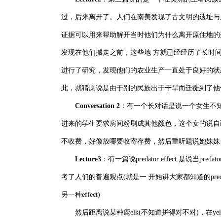
过，后来离开了。人们在南美发现了古文明的遗址与
证据可以用来帮助解开当时他们为什么离开原住地的
发现在他们搬走之前，这些地 方就已经经历了长时
进行了研究，发现他们的农业生产一直处于良好的状
此，就猜测说是由于别的民族出于干旱而迁徙到了他
Conversation 2
：有一个长对话是说一个女生不
进来的学生要求房间粉刷成其他颜色，这个女的说自
不收费，好像放哪要收寄存费，然后重听题说她妹妹
Lecture3
：有一篇说predator effect 是说当pr
考了人们的普遍观点(就是一 开始讲大家都知道的preda
另一种effect)
然后距离说某种鹿elk(不知道拼得对不对)，在yellow