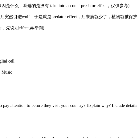
选的是没有 take into account predator effect，仅供参考)
进wolf，于是就是predator effect，后来鹿就少了，植物就被保护
明effect,再举例)
l cell
usic
ay attention to before they visit your country? Explain why? Include details