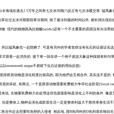
中间的白令海域在過去2.5万年之间有七次冰河期(?)反正有七次冷暖交替. 猛馬
ppe 的草在过去冰河期那段寒冷期间, 除了最冷到最的时间以外, 都长得比现
物. 現代的植物因為比较酸(acidic)还有一个不太重要的原因沒有办法带
所以猛馬象也一起陪葬了. 可是有另外的学者觉得沒有化石的证据证实
象消失后草才跟着一起消失的. 接下來一段在讲一个例子述說大象这种踩踏有利与
ommonth steppe不易留下化石证据的理由反驳)
得群居动物是演化程度比较高的, 因为他們会互相合作, 其实这不是的. 
群居的坏处, 有两点, 一个是群居动物需要耗费精力争夺社会阶层(Social rank
说, 生物要耗费精力在处理这些负面面影响是演化上不利的条件. 像是
有题). 但是整体上,物种会演化成群居生活一定是整体利益大于那些单身生活
一种C鱼合作赶走想要吃魚卵的入侵者. 相反地, 跟B魚同科的D魚则喜欢独自生