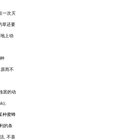
象在一次灭
在的草还要
給地上动
这种
草原而不
独居的动
);
某种蜜蜂
不利的条
活, 不喜