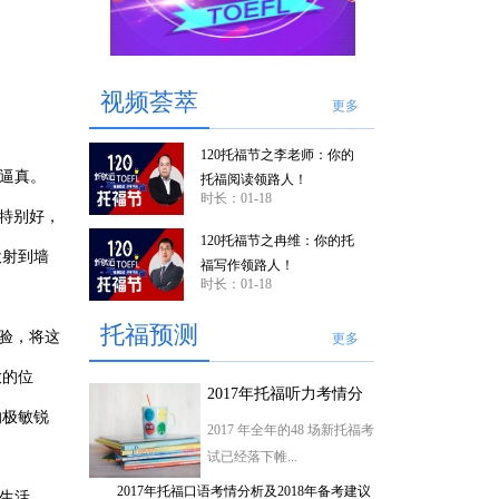
视频荟萃
更多
120托福节之李老师：你的
逼真。
托福阅读领路人！
时长：01-18
特别好，
120托福节之冉维：你的托
投射到墙
福写作领路人！
时长：01-18
托福预测
验，将这
更多
放的位
2017年托福听力考情分
析及2018年备考建议
的极敏锐
2017 年全年的48 场新托福考
试已经落下帷...
2017年托福口语考情分析及2018年备考建议
经生活