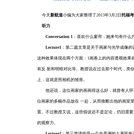
今天
新航道
小编为大家整理了2013年3月2日
托福考
听力
Conversation 1
：喜欢什么窗帘，她来句有什么
Lecture1
：第二篇文章是关于画家与光学成像的
这种效果体现在两个方面：1画卷上的内容透视效果
有反 射和明暗对比等。教授说在过去那个时代，类
上，这就是照相机的雏形。
他还说，这位画家的画画得这么好，就曾有人怀疑
位画家的多幅作品放在 一起，从而推断出他的画室
置。不过教授又说，这些假设还不是定论，仍旧需要
的观察力。
Lecture2
：第三篇讲的是一个在美洲的土著民族迁