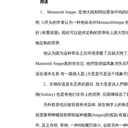
阅读
1、 Mommoth Steppe. 亚洲大陆和阿拉斯加
绝. G开头的学者认为一种他命名叫MommothSte
好 (有重述题). 因此可以提供足夠的营养给上面大型动
物足夠的营养.
他认为因为这种草在之后环境变暖了后就灭绝了, 
Mammoth Steppe真的存在过, 他們觉得猛馬
适合灌木生長.有一题插入題 (大意是可是这个现象可以以m
2、生物应该是生态类的题目. 段大意是说人們都觉
物(Solitary) 也是有他们生存上的优势. 后面继续说了
另外群居也比较容易有传染病. 就生物学上的角度来
就需要帮蜂蛹加热帮助猛种微菌(fungus)的感染(
件, 反之亦然. 举例, 一种B魚嘴巴很小, 会跟另外