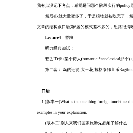
我有点没记下考点，感觉是问那个阶段实行的policy原因是什么，我
然后elk就大量变多了，于是植物就被吃完了，然后突然引
文章的结构跟口语第6题的模式差不多的，思路很清晰，先说
Lecture4
：暂缺
听力经典加试：
套丢ID卡+某个诗人(romantic *neoclassical那个)+glia
第二套： 鸟的迁徙;大王花;拉格泰姆音乐Ragtime M
口语
1.(版本一)What is the one thing foreign tourist need to p
examples in your explanation.
(版本二)别人来我们国家旅游先必须了解什么