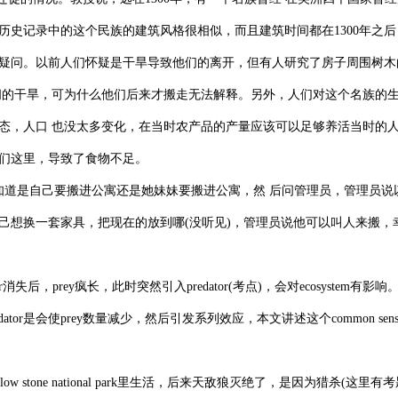
历史记录中的这个民族的建筑风格很相似，而且建筑时间都在1300年之后
疑问。以前人们怀疑是干旱导致他们的离开，但有人研究了房子周围树木
间的干旱，可为什么他们后来才搬走无法解释。另外，人们对这个名族的
态，人口 也没太多变化，在当时农产品的产量应该可以足够养活当时的
们这里，导致了食物不足。
知道是自己要搬进公寓还是她妹妹要搬进公寓，然 后问管理员，管理员说
己想换一套家具，把现在的放到哪(没听见)，管理员说他可以叫人来搬，幸
edator消失后，prey疯长，此时突然引入predator(考点)，会对ecosystem有影
tor是会使prey数量减少，然后引发系列效应，本文讲述这个common sen
 stone national park里生活，后来天敌狼灭绝了，是因为猎杀(这里有