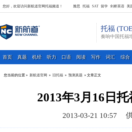
您好，欢迎访问新航道官网托福频道！
雅思
托福
SAT
留学
剑桥英语
美
托福 (TOE
奏响中国托福
首页
真题
机经
听力
口语
阅读
写作
词汇
综合
您当前的位置 »
新航道官网
»
旧托福
»
预测真题
» 文章正文
2013年3月16
2013-03-21 10: