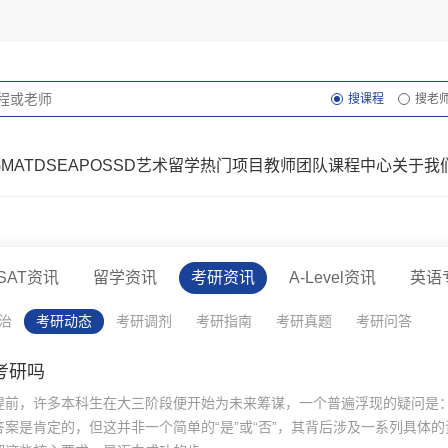
搜课程
搜老
GMAT
DSE
AP
OSSD
艺术留学
热门项目
教师团队
课程中心
关于我
SAT资讯
留学资讯
考研资讯
A-Level资讯
英语
治
考研动态
考研调剂
考研指南
考研真题
考研问答
考研吗
提前，许多本科生在大三阶段便开始为未来筹谋，一个普遍浮现的疑问是
案是肯定的，但这并非一个简单的“是”或“否”，其背后涉及一系列具体的