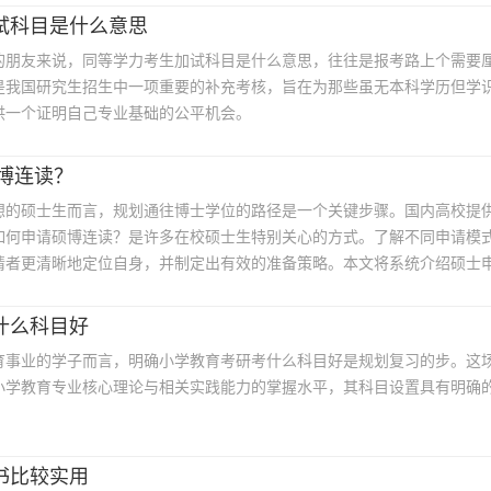
登录/注册
试科目是什么意思
的朋友来说，同等学力考生加试科目是什么意思，往往是报考路上个需要
是我国研究生招生中一项重要的补充考核，旨在为那些虽无本科学历但学
*
手机号:
供一个证明自己专业基础的公平机会。
*
验证码:
获取验证码
硕博连读？
想的硕士生而言，规划通往博士学位的路径是一个关键步骤。国内高校提
登录
如何申请硕博连读？是许多在校硕士生特别关心的方式。了解不同申请模
请者更清晰地定位自身，并制定出有效的准备策略。本文将系统介绍硕士
我已阅读并同意
《用户服务条款及隐私政策》
并附上一份详细的时间规划指南，希望能为你的申博之路提供切实的参考
首次登录自动注册账号
收不到验证码?
什么科目好
育事业的学子而言，明确小学教育考研考什么科目好是规划复习的步。这
小学教育专业核心理论与相关实践能力的掌握水平，其科目设置具有明确
书比较实用