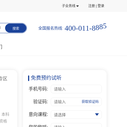
子业务线
注册 | 登录
4
0
0
-
0
1
1
-
8
8
8
5
全国报名热线:
师
搜索
们
免费预约试听
专区
手机号码:
验证码:
获取验证码
：本科
意向课程:
请选择
资格