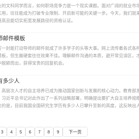
业的文科同学而言，如何职场竞争力是一个现实课题。面对广阔的就业市
实用，往往能成为打破专业限制、开启新可能的关键一步。今天，我们就
量高且能切实拓宽发展路径的资格认证。
师邮件模板
写一封能打动导师的邮件就成了许多学子的头等大事。网上流传着各式各
模板，但生搬硬套往往效果不佳。理解邮件沟通的本质，避开常见误区，
中脱颖而出，获得宝贵的回复机会。
有多少人
，高层次人才的自主培养已成为推动国家创新与发展的核心动力。教育部
，习近平总书记对此作出了一系列战略部署，明确提出要扩大自主培养规
注的是，目前我国全国研究生学历有多少人已攀升至新的高度，这反映出
进展。具体而言，近年来高层次人才自主培养主要聚焦于以下几个关键方
3
4
5
6
7
8
9
下一页