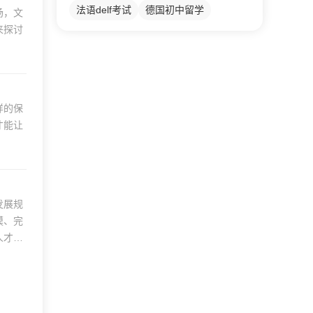
法语delf考试
德国初中留学
场，文
来探讨
样的保
才能让
发展规
模、完
人才培
面：