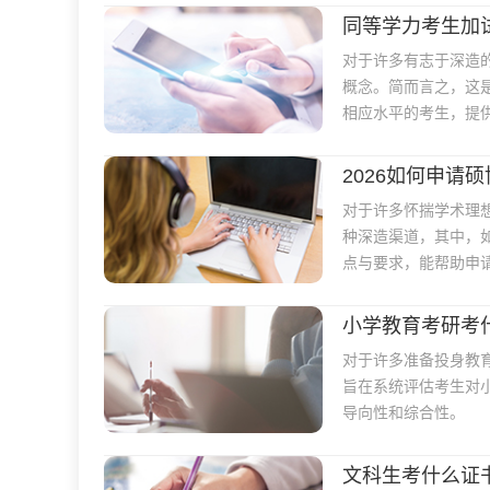
同等学力考生加
对于许多有志于深造
概念。简而言之，这
相应水平的考生，提
2026如何申请
对于许多怀揣学术理
种深造渠道，其中，
点与要求，能帮助申
士的五种主要途径，
小学教育考研考
对于许多准备投身教
旨在系统评估考生对
导向性和综合性。
文科生考什么证