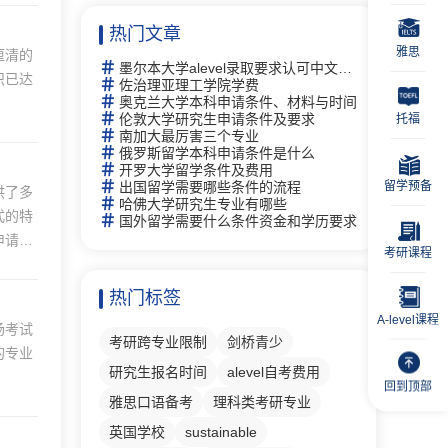
热门文章
雅思
厘清的
墨尔本大学alevel录取要求认可中文成绩吗
识已达
佐治理亚理工学院学费
奥克兰大学本科申请条件、材料与时间
伦敦大学研究生申请条件及要求
托福
南加大最厉害三个专业
俄罗斯留学本科申请条件是什么
开罗大学留学条件及费用
留学预备
出国留学需要哪些条件的流程
供了多
哈佛大学研究生专业有哪些
式的特
国外留学需要什么条件资金和学历要求
申请博
考研课程
。
热门标签
A-level课程
场考试
考研跨专业限制
剑桥青少
的专业
研究生报名时间
alevel自考费用
回到顶部
雅思口语备考
理科类考研专业
英国学校
sustainable