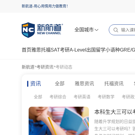
新航道-用心用情用力做教育！
全国城市
首页
雅思
托福
SAT
考研
A-Level
出国留学
小语种
GRE/
新航道
考研资讯
考研动态
>
>
资讯
全部
雅思资讯
托福资讯
全部
考研综合
考研英语
考研数学
考研政
本科生大三可以
随着升学规划的日益
生大三可以考研吗？答