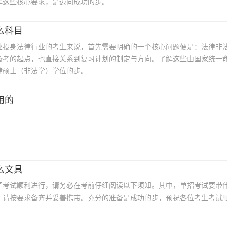
解这些核心要求，是迈向成功的步。
么科目
业投身法律行业的考生来说，首先需要明确的一个核心问题便是：法律非
备考的起点，也直接关系到复习计划的制定与方向。了解这些由国家统一
律硕士（非法学）学位的步。
用的
么文具
了考试顺利进行，请务必在考前仔细阅读以下须知。其中，单招考试要带
，请按要求备齐并妥善携带。充分的准备是成功的步，预祝各位考生考试