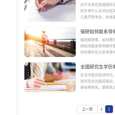
对于许多在校或刚毕
科生考什么证书比较
几类不限专业、含金
保研如何联系导
每到保研季，如何撰
研如何联系导师邮件
你的邮件在众多申请
全国研究生学历
在当今知识经济时代
划司司长刘昌亚指出
善培养体系。值得关
养工作取得了实质性
上一页
1
2