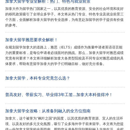
加拿大留学专业全解析：热门、特色与就业前景
加拿大作为留学热门国家之一，以其优质的教育资源、安全的社会环境和友好
的移民政策吸引了全球众多学子。本文将从热门专业、特色专业及就业前景三
个方面，全面解析加拿大留学的专业选择，为有意赴加留学的学子提供有价值
的参考。
加拿大留学雅思要求全解析！
在规划留学加拿大的道路上，雅思（IELTS）成绩作为衡量申请者英语语言能
力的重要标准，是每位申请者必须面对的挑战。那么，加拿大留学对雅思成绩
究竟有何要求？本文将详细解析加拿大各类型院校及不同专业对雅思成绩的具
体要求，帮助有意留学加拿大的学子们明确目标，做好充分准备。
加拿大留学，本科专业究竟怎么选？
普高友好、带薪实习、毕业得3年工签...加拿大本科值得冲！
加拿大留学全攻略：从准备到融入的全方位指南
加拿大，这个被誉为“枫叶之国”的国度，以其优质的教育资源、宜人的生活环
境、以及友好的多元文化氛围，吸引了众多海外学子前来留学。本文将为您提
供一份加拿大留学的全面指南，帮助您从准备阶段到顺利融入当地生活，全程