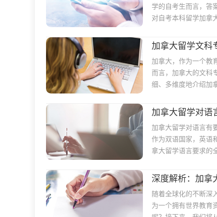
学的自考生而言，答
对自考本科留学加拿
加拿大留学文科
加拿大，作为一个教
而言，加拿大的文科
细、多维度地介绍加
加拿大留学对语
加拿大留学对语言有
作为双语国家，英语
拿大留学语言要求的
深度解析：加拿
随着全球化的不断深
为一个拥有世界教育