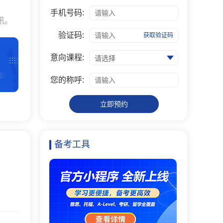
手机号码:
讯。
验证码:
获取验证码
意向课程:
请选择
您的称呼:
立即预约
备考工具