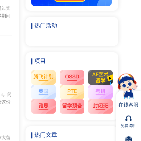
通过实
学期间
热门活动
项目
it，简
请这份
在线客服
免费试听
热门文章
拿大留