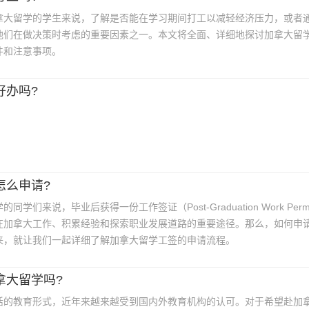
拿大留学的学生来说，了解是否能在学习期间打工以减轻经济压力，或者
他们在做决策时考虑的重要因素之一。本文将全面、详细地探讨加拿大留
件和注意事项。
好办吗?
怎么申请?
学们来说，毕业后获得一份工作签证（Post-Graduation Work Perm
留在加拿大工作、积累经验和探索职业发展道路的重要途径。那么，如何申
来，就让我们一起详细了解加拿大留学工签的申请流程。
拿大留学吗?
登录/注册
活的教育形式，近年来越来越受到国内外教育机构的认可。对于希望赴加