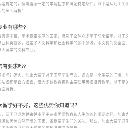
案是肯定的，但需遵循一定的申请程序和满足特定条件。以下是从几个关
大的全面解析：
*
手机号:
专业有哪些?
*
验证码:
获取验证码
育资源丰富、学术氛围浓厚的国家，吸引了全球众多学子前来留学。对于
专业种类繁多，涵盖了人文科学和社会科学的多个领域。本文将为您全面
登录
拿大留学的文科专业。
我已阅读并同意
《用户服务条款及隐私政策》
言有要求吗?
首次登录自动注册账号
收不到验证码?
要求吗？确实，加拿大留学对于国际学生而言，语言是一个重要的门槛。
和法语都是官方语言，但大多数教育机构主要使用英语进行教学。以下是
全面解析：
大留学好不好，这些优势你知道吗？
入，留学已成为越来越多学子追求优质教育和人生体验的重要途径。加拿
资源和优美自然环境的国家，备受留学生们的关注。那么，加拿大留学好