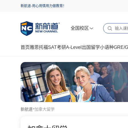
新航道-用心用情用力做教育！
全国校区
首页
雅思
托福
SAT
考研
A-Level
出国留学
小语种
GRE/
新航道
加拿大留学
>