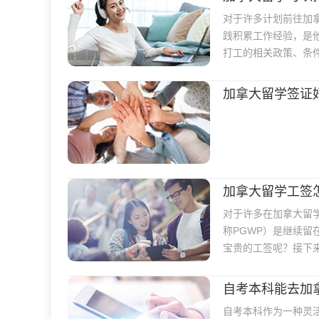
对于许多计划前往加
践积累工作经验，是
打工的相关政策、条
加拿大留学签证
加拿大留学工签
对于许多在加拿大留学的同
称PGWP）是继续
宝贵的工签呢？接下
自考本科能去加
自考本科作为一种灵