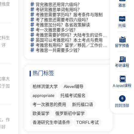
键维度
背完雅思还用背六级吗？
雅思
考研背雅思单词有用吗？
考雅思需要学历吗？报考条件与限制
考了雅思还需要考四六级吗？
考雅思加分吗？各省政策解读
托福
考一次雅思要多少钱？
考雅思需要护照吗？大陆考生的证件要求
文科生
英国可以考雅思吗？本土考点与费用
、详
考雅思有用吗？留学／移民／工作价值分析
留学预备
考雅思一共需要多少钱？
考研课程
热门标签
加拿大
关于加
A-level课程
柏林洪堡大学
Alevel辅导
appropriate
托福考试报名
考一次雅思的费用
新托福口语
回到顶部
欧美留学
俄罗斯初中留学
大，作
香港研究生申请条件
TORFL考试
不好