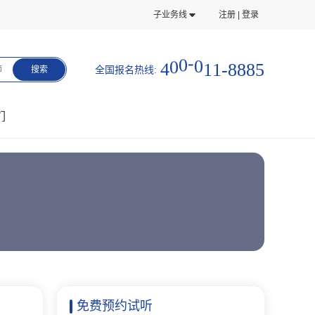
子业务线
注册 | 登录
5
8
8
4
0
0
-
0
1
1
-
8
全国报名热线:
师
搜索
们
免费预约试听