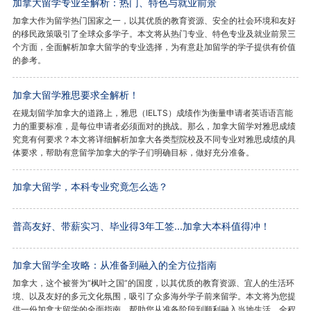
加拿大留学专业全解析：热门、特色与就业前景
加拿大作为留学热门国家之一，以其优质的教育资源、安全的社会环境和友好
的移民政策吸引了全球众多学子。本文将从热门专业、特色专业及就业前景三
个方面，全面解析加拿大留学的专业选择，为有意赴加留学的学子提供有价值
的参考。
加拿大留学雅思要求全解析！
在规划留学加拿大的道路上，雅思（IELTS）成绩作为衡量申请者英语语言能
力的重要标准，是每位申请者必须面对的挑战。那么，加拿大留学对雅思成绩
究竟有何要求？本文将详细解析加拿大各类型院校及不同专业对雅思成绩的具
体要求，帮助有意留学加拿大的学子们明确目标，做好充分准备。
加拿大留学，本科专业究竟怎么选？
普高友好、带薪实习、毕业得3年工签...加拿大本科值得冲！
加拿大留学全攻略：从准备到融入的全方位指南
加拿大，这个被誉为“枫叶之国”的国度，以其优质的教育资源、宜人的生活环
境、以及友好的多元文化氛围，吸引了众多海外学子前来留学。本文将为您提
供一份加拿大留学的全面指南，帮助您从准备阶段到顺利融入当地生活，全程