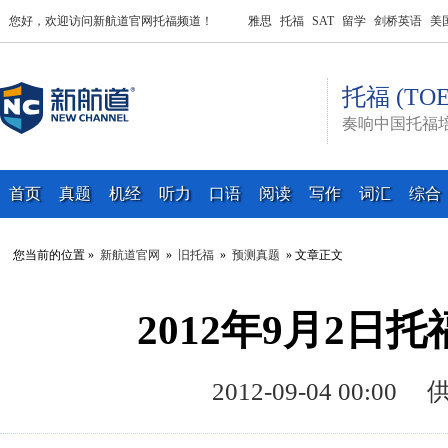
您好，欢迎访问新航道官网托福频道！
雅思
托福
SAT
留学
剑桥英语
美
托福 (TOE
奏响中国托福
首页
真题
机经
听力
口语
阅读
写作
词汇
综合
您当前的位置 »
新航道官网
»
旧托福
»
预测真题
» 文章正文
2012年9月2日
2012-09-04 00: